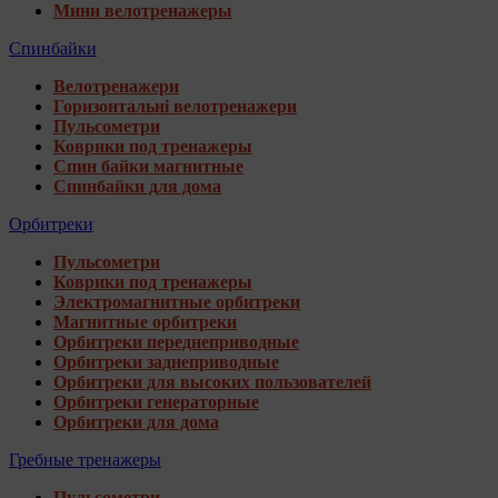
Мини велотренажеры
Спинбайки
Велотренажери
Горизонтальні велотренажери
Пульсометри
Коврики под тренажеры
Спин байки магнитные
Спинбайки для дома
Орбитреки
Пульсометри
Коврики под тренажеры
Электромагнитные орбитреки
Магнитные орбитреки
Орбитреки переднеприводные
Орбитреки заднеприводные
Орбитреки для высоких пользователей
Орбитреки генераторные
Орбитреки для дома
Гребные тренажеры
Пульсометри