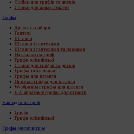
Стійки для грифів та дисків
Стійки для жиму лежачи
Грифы
Диски та набори
Гантелі
Штанги
Штанги з гантелями
Штанги з гантелями та лавками
Накладки на гриф
Грифи олімпійські
Стійки для грифів та дисків
Грифы гантельные
Грифы для штанги
Прямые грифы для штанги
W-образные грифы для штанги
E Z-образные грифы для штанги
Накладки на гриф
Грифи
Грифи олімпійські
Грифы олимпийские