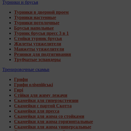
Турники и брусья
Турники в дверной проем
Турники настенные
Турники потолочные
Брусья напольные
Турник брусья пресс 3 в 1
Стойки турник брусья
Жилеты утяжелители
Манжеты утяжелители
Резинки для подтягивания
Трубчатые эспандеры
Тренировочные скамьи
Грифи
Грифи олімпійські
Гирі
Стійки для жиму лежачи
Скамейки для гиперэкстензии
Скамейки с партой Скотта
Скамейки для пресса
Скамейки для жима со стойками
Скамейки для жима горизонтальные
Скамейки для жима универсальные