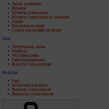
Диски та набори
Штанги
Штанги з гантелями
Штанги з гантелями та лавками
Грифи
Накладки на гриф
Стійки для грифів та дисків
Гири
Тренувальні лавки
Медболи
Чугунные гири
Гири пластиковые
Жилеты утяжелители
Медболы
Гирі
Аксесуари для боксу
Жилеты утяжелители
Манжеты утяжелители