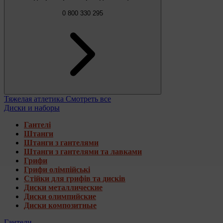
0 800 330 295
Тяжелая атлетика
Смотреть все
Диски и наборы
Гантелі
Штанги
Штанги з гантелями
Штанги з гантелями та лавками
Грифи
Грифи олімпійські
Стійки для грифів та дисків
Диски металлические
Диски олимпийские
Диски композитные
Гантели