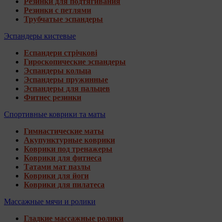
Резинки для подтягивания
Резинки с петлями
Трубчатые эспандеры
Эспандеры кистевые
Еспандери стрічкові
Гироскопические эспандеры
Эспандеры кольца
Эспандеры пружинные
Эспандеры для пальцев
Фитнес резинки
Спортивные коврики та маты
Гимнастические маты
Акупунктурные коврики
Коврики под тренажеры
Коврики для фитнеса
Татами мат пазлы
Коврики для йоги
Коврики для пилатеса
Массажные мячи и ролики
Гладкие массажные ролики