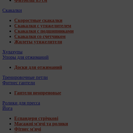
Фитболы 85 см
Скакалки
Скоростные скакалки
Скакалки с утяжелителем
Скакалки с подшипниками
Скакалки со счетчиком
Жилеты утяжелители
Хулахупы
Упоры для отжиманий
Доски для отжиманий
Тренировочные петли
Фитнес гантели
Гантели неопреновые
Ролики для пресса
Йога
Еспандери стрічкові
Масажні м'ячі та ролики
Фітнес м'ячі