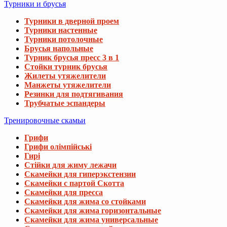
Турники и брусья
Турники в дверной проем
Турники настенные
Турники потолочные
Брусья напольные
Турник брусья пресс 3 в 1
Стойки турник брусья
Жилеты утяжелители
Манжеты утяжелители
Резинки для подтягивания
Трубчатые эспандеры
Тренировочные скамьи
Грифи
Грифи олімпійські
Гирі
Стійки для жиму лежачи
Скамейки для гиперэкстензии
Скамейки с партой Скотта
Скамейки для пресса
Скамейки для жима со стойками
Скамейки для жима горизонтальные
Скамейки для жима универсальные