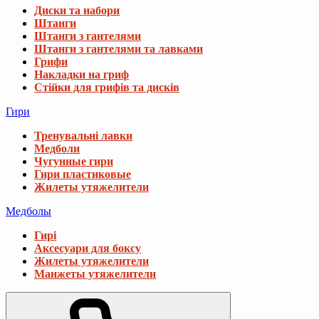
Диски та набори
Штанги
Штанги з гантелями
Штанги з гантелями та лавками
Грифи
Накладки на гриф
Стійки для грифів та дисків
Гири
Тренувальні лавки
Медболи
Чугунные гири
Гири пластиковые
Жилеты утяжелители
Медболы
Гирі
Аксесуари для боксу
Жилеты утяжелители
Манжеты утяжелители