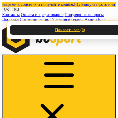
ами в соцсетях и получайте кэшбэк!
Публикуйте фото или видео 
UK
RU
Контакты
Оплата и кредитование
Популярные вопросы
Доставка
Сотрудничество
Гарантия и сервис
Акции
Блог
Показать все (
0
)