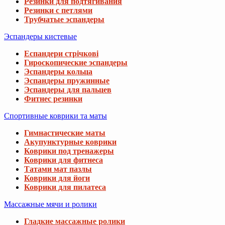
Резинки для подтягивания
Резинки с петлями
Трубчатые эспандеры
Эспандеры кистевые
Еспандери стрічкові
Гироскопические эспандеры
Эспандеры кольца
Эспандеры пружинные
Эспандеры для пальцев
Фитнес резинки
Спортивные коврики та маты
Гимнастические маты
Акупунктурные коврики
Коврики под тренажеры
Коврики для фитнеса
Татами мат пазлы
Коврики для йоги
Коврики для пилатеса
Массажные мячи и ролики
Гладкие массажные ролики