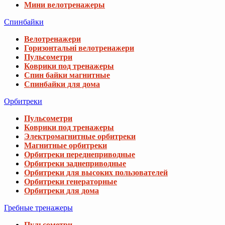
Мини велотренажеры
Спинбайки
Велотренажери
Горизонтальні велотренажери
Пульсометри
Коврики под тренажеры
Спин байки магнитные
Спинбайки для дома
Орбитреки
Пульсометри
Коврики под тренажеры
Электромагнитные орбитреки
Магнитные орбитреки
Орбитреки переднеприводные
Орбитреки заднеприводные
Орбитреки для высоких пользователей
Орбитреки генераторные
Орбитреки для дома
Гребные тренажеры
Пульсометри