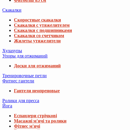
Фитболы 85 см
Скакалки
Скоростные скакалки
Скакалки с утяжелителем
Скакалки с подшипниками
Скакалки со счетчиком
Жилеты утяжелители
Хулахупы
Упоры для отжиманий
Доски для отжиманий
Тренировочные петли
Фитнес гантели
Гантели неопреновые
Ролики для пресса
Йога
Еспандери стрічкові
Масажні м'ячі та ролики
Фітнес м'ячі