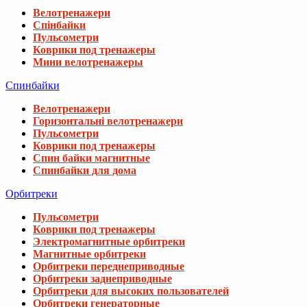
Велотренажери
Спінбайки
Пульсометри
Коврики под тренажеры
Мини велотренажеры
Спинбайки
Велотренажери
Горизонтальні велотренажери
Пульсометри
Коврики под тренажеры
Спин байки магнитные
Спинбайки для дома
Орбитреки
Пульсометри
Коврики под тренажеры
Электромагнитные орбитреки
Магнитные орбитреки
Орбитреки переднеприводные
Орбитреки заднеприводные
Орбитреки для высоких пользователей
Орбитреки генераторные