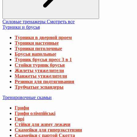
Силовые тренажеры
Смотреть все
Турники и брусья
Турники в дверной проем
Турники настенные
Турники потолочные
Брусья напольные
Турник брусья пресс 3 в 1
Стойки турник брусья
Жилеты утяжелители
Манжеты утяжелители
Резинки для подтягивания
Трубчатые эспандеры
Тренировочные скамьи
Грифи
Грифи олімпійські
Гирі
Стійки для жиму лежачи
Скамейки для гиперэкстензии
Скамейки с партой Скотта