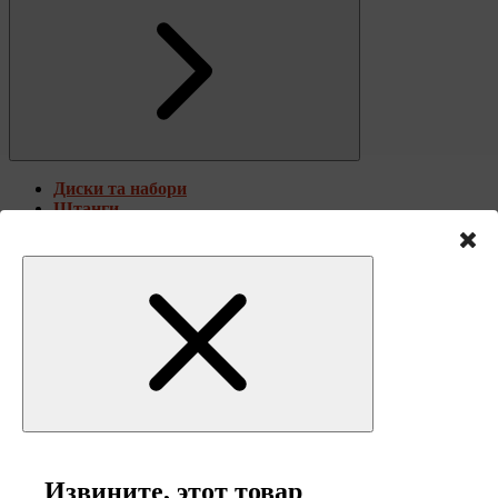
Диски та набори
Штанги
Штанги з гантелями
Штанги з гантелями та лавками
Грифи
Грифи олімпійські
Тренувальні лавки
Шведские стенки и фитнес-станции
Извините, этот товар