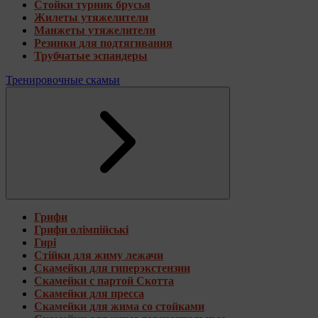
Стойки турник брусья
Жилеты утяжелители
Манжеты утяжелители
Резинки для подтягивания
Трубчатые эспандеры
Тренировочные скамьи
Грифи
Грифи олімпійські
Гирі
Стійки для жиму лежачи
Скамейки для гиперэкстензии
Скамейки с партой Скотта
Скамейки для пресса
Скамейки для жима со стойками