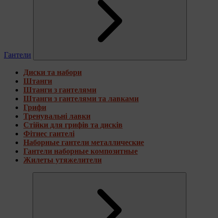
Гантели
Диски та набори
Штанги
Штанги з гантелями
Штанги з гантелями та лавками
Грифи
Тренувальні лавки
Стійки для грифів та дисків
Фітнес гантелі
Наборные гантели металлические
Гантели наборные композитные
Жилеты утяжелители