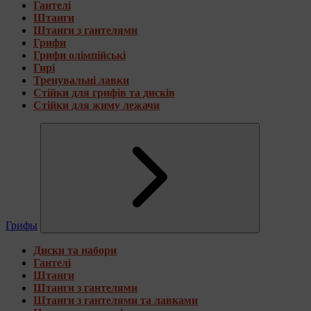
Гантелі
Штанги
Штанги з гантелями
Грифи
Грифи олімпійські
Гирі
Тренувальні лавки
Стійки для грифів та дисків
Стійки для жиму лежачи
Грифы
Диски та набори
Гантелі
Штанги
Штанги з гантелями
Штанги з гантелями та лавками