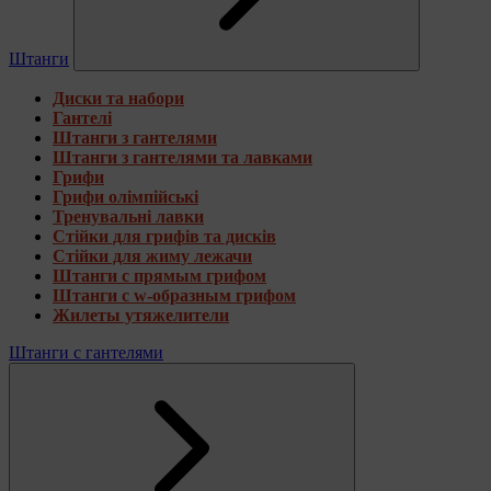
Штанги
Диски та набори
Гантелі
Штанги з гантелями
Штанги з гантелями та лавками
Грифи
Грифи олімпійські
Тренувальні лавки
Стійки для грифів та дисків
Стійки для жиму лежачи
Штанги с прямым грифом
Штанги с w-образным грифом
Жилеты утяжелители
Штанги с гантелями