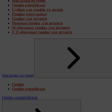
Накладки на гриф
Грифи олімпійські
Стійки для грифів та дисків
Грифы гантельные
Грифы для штанги
Прямые грифы для штанги
W-образные грифы для штанги
E Z-образные грифы для штанги
Накладки на гриф
Грифи
Грифи олімпійські
Грифы олимпийские