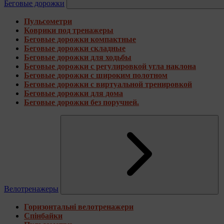
Беговые дорожки
Пульсометри
Коврики под тренажеры
Беговые дорожки компактные
Беговые дорожки складные
Беговые дорожки для ходьбы
Беговые дорожки с регулировкой угла наклона
Беговые дорожки с широким полотном
Беговые дорожки с виртуальной тренировкой
Беговые дорожки для дома
Беговые дорожки без поручней.
Велотренажеры
Горизонтальні велотренажери
Спінбайки