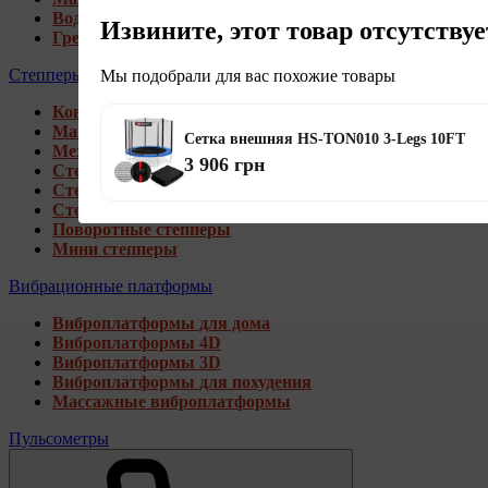
Водные гребные тренажеры
Извините, этот товар отсутствуе
Гребные тренажеры для дома
Степперы
Мы подобрали для вас похожие товары
Коврики под тренажеры
Магнитные степперы
Сетка внешняя HS-TON010 3-Legs 10FT
Механические степперы
3 906 грн
Степперы со стойкой
Степперы с эспандерами
Степперы с рукоятками
Поворотные степперы
Мини степперы
Вибрационные платформы
Виброплатформы для дома
Виброплатформы 4D
Виброплатформы 3D
Виброплатформы для похудения
Массажные виброплатформы
Пульсометры