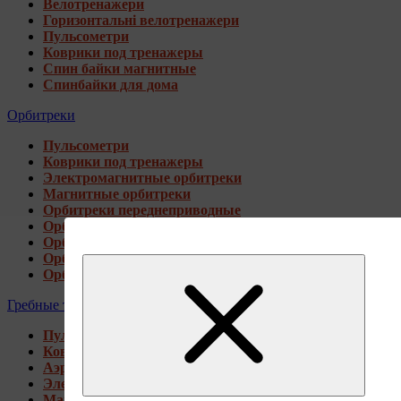
Велотренажери
Горизонтальні велотренажери
Пульсометри
Коврики под тренажеры
Спин байки магнитные
Спинбайки для дома
Орбитреки
Пульсометри
Коврики под тренажеры
Электромагнитные орбитреки
Магнитные орбитреки
Орбитреки переднеприводные
Орбитреки заднеприводные
Орбитреки для высоких пользователей
Орбитреки генераторные
Орбитреки для дома
Гребные тренажеры
Пульсометри
Коврики под тренажеры
Аэромагнитные гребные тренажеры
Электромагнитные гребные тренажеры
Магнитные гребные тренажеры