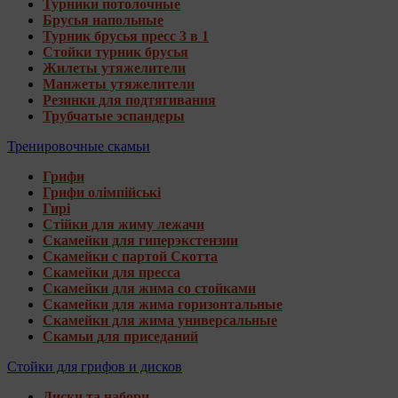
Турники потолочные
Брусья напольные
Турник брусья пресс 3 в 1
Стойки турник брусья
Жилеты утяжелители
Манжеты утяжелители
Резинки для подтягивания
Трубчатые эспандеры
Тренировочные скамьи
Грифи
Грифи олімпійські
Гирі
Стійки для жиму лежачи
Скамейки для гиперэкстензии
Скамейки с партой Скотта
Скамейки для пресса
Скамейки для жима со стойками
Скамейки для жима горизонтальные
Скамейки для жима универсальные
Скамьи для приседаний
Стойки для грифов и дисков
Диски та набори