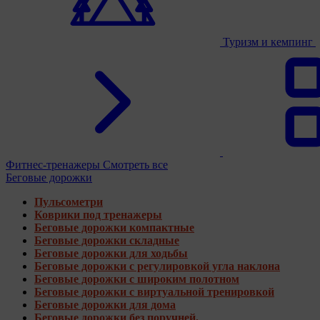
Туризм и кемпинг
Фитнес-тренажеры
Смотреть все
Беговые дорожки
Пульсометри
Коврики под тренажеры
Беговые дорожки компактные
Беговые дорожки складные
Беговые дорожки для ходьбы
Беговые дорожки с регулировкой угла наклона
Беговые дорожки с широким полотном
Беговые дорожки с виртуальной тренировкой
Беговые дорожки для дома
Беговые дорожки без поручней.