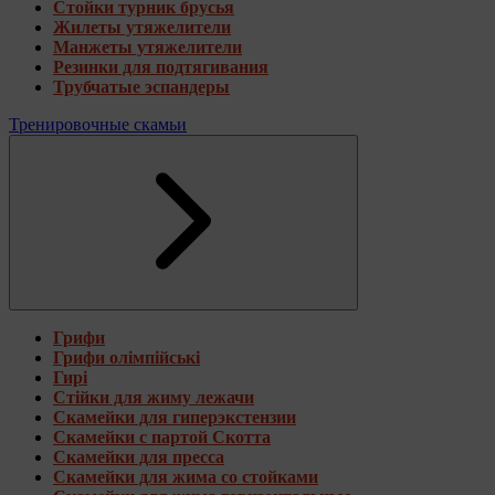
Стойки турник брусья
Жилеты утяжелители
Манжеты утяжелители
Резинки для подтягивания
Трубчатые эспандеры
Тренировочные скамьи
Грифи
Грифи олімпійські
Гирі
Стійки для жиму лежачи
Скамейки для гиперэкстензии
Скамейки с партой Скотта
Скамейки для пресса
Скамейки для жима со стойками