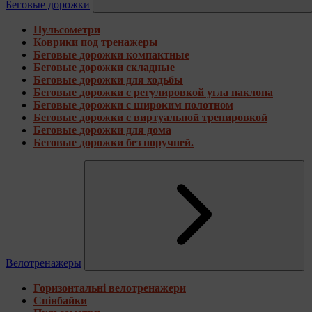
Беговые дорожки
Пульсометри
Коврики под тренажеры
Беговые дорожки компактные
Беговые дорожки складные
Беговые дорожки для ходьбы
Беговые дорожки с регулировкой угла наклона
Беговые дорожки с широким полотном
Беговые дорожки с виртуальной тренировкой
Беговые дорожки для дома
Беговые дорожки без поручней.
Велотренажеры
Горизонтальні велотренажери
Спінбайки