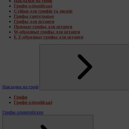
Накладки на гриф
Грифи олімпійські
Стійки для грифів та дисків
Грифы гантельные
Грифы для штанги
Прямые грифы для штанги
W-образные грифы для штанги
E Z-образные грифы для штанги
Накладки на гриф
Грифи
Грифи олімпійські
Грифы олимпийские