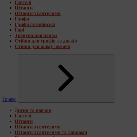
Гантелі
Штанги
Штанги з гантелями
Грифи
Грифи олімпійські
Гирі
Тренувальні лавки
Стійки для грифів та дисків
Стійки для жиму лежачи
Грифы
Диски та набори
Гантелі
Штанги
Штанги з гантелями
Штанги з гантелями та лавками