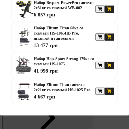
Набор Besport PowerPro гантели
2х31кг со скамьей WB-002
6 857 грн
Штанги
Диски та набори
Набор Elitum Titan 68кг со
Гантелі
скамьей HS-1065HB Pro,
Штанги з гантелями
штангой и гантелями
Штанги з гантелями та лавками
13 477 грн
Грифи
Грифи олімпійські
Тренувальні лавки
Набор Hop-Sport Strong 179кг со
Стійки для грифів та дисків
скамьей HS-1075
Стійки для жиму лежачи
41 998 грн
Штанги с прямым грифом
Штанги с w-образным грифом
Жилеты утяжелители
Набор Elitum Titan гантели
2х21кг со скамьей HS-1025 Pro
Штанги с гантелями
4 667 грн