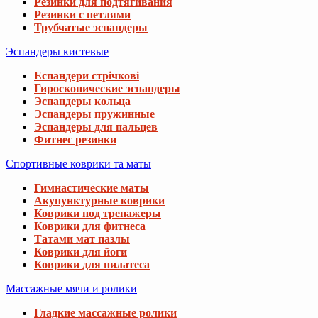
Резинки для подтягивания
Резинки с петлями
Трубчатые эспандеры
Эспандеры кистевые
Еспандери стрічкові
Гироскопические эспандеры
Эспандеры кольца
Эспандеры пружинные
Эспандеры для пальцев
Фитнес резинки
Спортивные коврики та маты
Гимнастические маты
Акупунктурные коврики
Коврики под тренажеры
Коврики для фитнеса
Татами мат пазлы
Коврики для йоги
Коврики для пилатеса
Массажные мячи и ролики
Гладкие массажные ролики