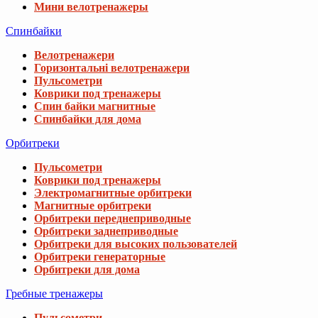
Мини велотренажеры
Спинбайки
Велотренажери
Горизонтальні велотренажери
Пульсометри
Коврики под тренажеры
Спин байки магнитные
Спинбайки для дома
Орбитреки
Пульсометри
Коврики под тренажеры
Электромагнитные орбитреки
Магнитные орбитреки
Орбитреки переднеприводные
Орбитреки заднеприводные
Орбитреки для высоких пользователей
Орбитреки генераторные
Орбитреки для дома
Гребные тренажеры
Пульсометри