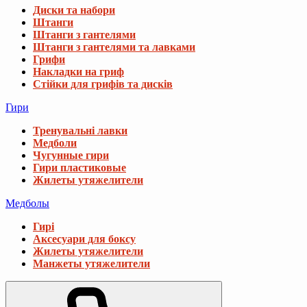
Диски та набори
Штанги
Штанги з гантелями
Штанги з гантелями та лавками
Грифи
Накладки на гриф
Стійки для грифів та дисків
Гири
Тренувальні лавки
Медболи
Чугунные гири
Гири пластиковые
Жилеты утяжелители
Медболы
Гирі
Аксесуари для боксу
Жилеты утяжелители
Манжеты утяжелители