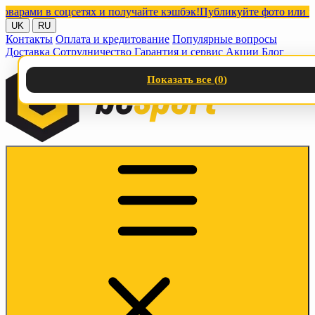
ми в соцсетях и получайте кэшбэк!
Публикуйте фото или видео с
UK
RU
Контакты
Оплата и кредитование
Популярные вопросы
Доставка
Сотрудничество
Гарантия и сервис
Акции
Блог
Показать все (
0
)