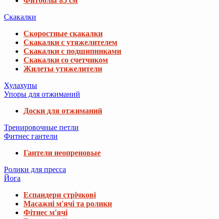
Фитболы 85 см
Скакалки
Скоростные скакалки
Скакалки с утяжелителем
Скакалки с подшипниками
Скакалки со счетчиком
Жилеты утяжелители
Хулахупы
Упоры для отжиманий
Доски для отжиманий
Тренировочные петли
Фитнес гантели
Гантели неопреновые
Ролики для пресса
Йога
Еспандери стрічкові
Масажні м'ячі та ролики
Фітнес м'ячі