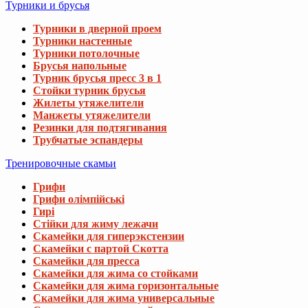
Турники и брусья
Турники в дверной проем
Турники настенные
Турники потолочные
Брусья напольные
Турник брусья пресс 3 в 1
Стойки турник брусья
Жилеты утяжелители
Манжеты утяжелители
Резинки для подтягивания
Трубчатые эспандеры
Тренировочные скамьи
Грифи
Грифи олімпійські
Гирі
Стійки для жиму лежачи
Скамейки для гиперэкстензии
Скамейки с партой Скотта
Скамейки для пресса
Скамейки для жима со стойками
Скамейки для жима горизонтальные
Скамейки для жима универсальные