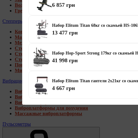
6 857 грн
Водные гребные тренажеры
Гребные тренажеры для дома
Степперы
Набор Elitum Titan 68кг со скамьей HS-10
Коврики под тренажеры
13 477 грн
Магнитные степперы
Механические степперы
Степперы со стойкой
Набор Hop-Sport Strong 179кг со скамьей 
Степперы с эспандерами
Степперы с рукоятками
41 998 грн
Поворотные степперы
Мини степперы
Вибрационные платформы
Набор Elitum Titan гантели 2х21кг со скам
4 667 грн
Виброплатформы для дома
Виброплатформы 4D
Виброплатформы 3D
Виброплатформы для похудения
Массажные виброплатформы
Пульсометры