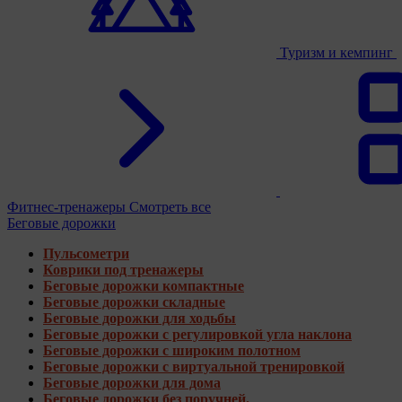
Туризм и кемпинг
Фитнес-тренажеры
Смотреть все
Беговые дорожки
Пульсометри
Коврики под тренажеры
Беговые дорожки компактные
Беговые дорожки складные
Беговые дорожки для ходьбы
Беговые дорожки с регулировкой угла наклона
Беговые дорожки с широким полотном
Беговые дорожки с виртуальной тренировкой
Беговые дорожки для дома
Беговые дорожки без поручней.