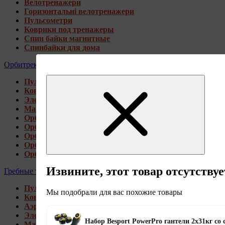
Велотренажери
Горизонтальні велотренажери
Пульсометри
Коврики под тренажеры
Спин байки магнитные
Спинбайки для дома
Орбитреки
Пульсометри
Коврики под тренажеры
Электромагнитные орбитреки
Магнитные орбитреки
Орбитреки переднеприводные
Орбитреки заднеприводные
Орбитреки для высоких пользователей
Орбитреки генераторные
Орбитреки для дома
Извините, этот товар отсутствуе
Гребные тренажеры
Пульсометри
Мы подобрали для вас похожие товары
Коврики под тренажеры
Аэромагнитные гребные тренажеры
Электромагнитные гребные тренажеры
Набор Besport PowerPro гантели 2х31кг со
Магнитные гребные тренажеры