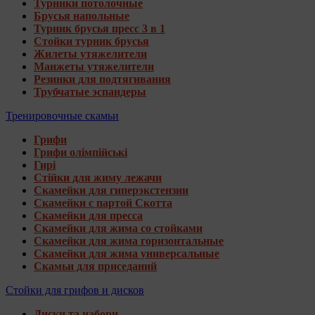
Турники потолочные
Брусья напольные
Турник брусья пресс 3 в 1
Стойки турник брусья
Жилеты утяжелители
Манжеты утяжелители
Резинки для подтягивания
Трубчатые эспандеры
Тренировочные скамьи
Грифи
Грифи олімпійські
Гирі
Стійки для жиму лежачи
Скамейки для гиперэкстензии
Скамейки с партой Скотта
Скамейки для пресса
Скамейки для жима со стойками
Скамейки для жима горизонтальные
Скамейки для жима универсальные
Скамьи для приседаний
Стойки для грифов и дисков
Диски та набори