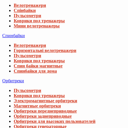
Велотренажери
Спінбайки
Пульсометри
Коврики под тренажеры
Мини велотренажеры
Спинбайки
Велотренажери
Горизонтальні велотренажери
Пульсометри
Коврики под тренажеры
Спин байки магнитные
Спинбайки для дома
Орбитреки
Пульсометри
Коврики под тренажеры
Электромагнитные орбитреки
Магнитные орбитреки
Орбитреки переднеприводные
Орбитреки заднеприводные
Орбитреки для высоких пользователей
Орбитреки генераторные