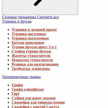
Силовые тренажеры
Смотреть все
Турники и брусья
Турники в дверной проем
Турники настенные
Турники потолочные
Брусья напольные
Турник брусья пресс 3 в 1
Стойки турник брусья
Жилеты утяжелители
Манжеты утяжелители
Резинки для подтягивания
Трубчатые эспандеры
Тренировочные скамьи
Грифи
Грифи олімпійські
Гирі
Стійки для жиму лежачи
Скамейки для гиперэкстензии
Скамейки с партой Скотта