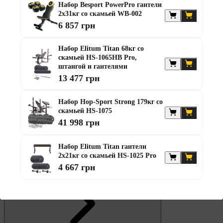
Набор Besport PowerPro гантели
2х31кг со скамьей WB-002
6 857 грн
Штанги
Диски та набори
Набор Elitum Titan 68кг со
Гантелі
скамьей HS-1065HB Pro,
Штанги з гантелями
штангой и гантелями
Штанги з гантелями та лавками
13 477 грн
Грифи
Грифи олімпійські
Тренувальні лавки
Набор Hop-Sport Strong 179кг со
Стійки для грифів та дисків
скамьей HS-1075
Стійки для жиму лежачи
41 998 грн
Штанги с прямым грифом
Штанги с w-образным грифом
Жилеты утяжелители
Набор Elitum Titan гантели
2х21кг со скамьей HS-1025 Pro
Штанги с гантелями
4 667 грн