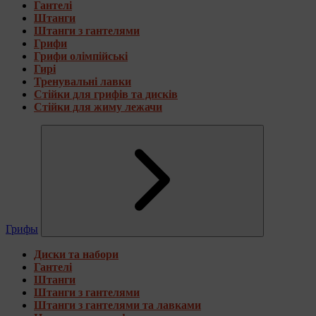
Гантелі
Штанги
Штанги з гантелями
Грифи
Грифи олімпійські
Гирі
Тренувальні лавки
Стійки для грифів та дисків
Стійки для жиму лежачи
Грифы
Диски та набори
Гантелі
Штанги
Штанги з гантелями
Штанги з гантелями та лавками