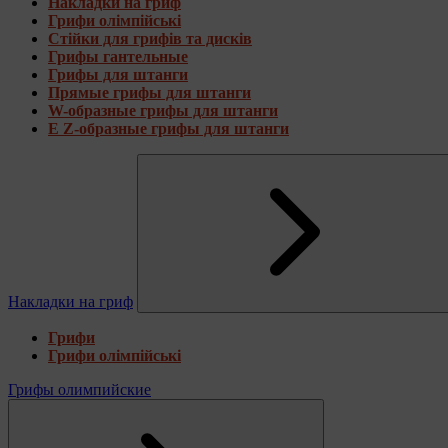
Накладки на гриф
Грифи олімпійські
Стійки для грифів та дисків
Грифы гантельные
Грифы для штанги
Прямые грифы для штанги
W-образные грифы для штанги
E Z-образные грифы для штанги
Накладки на гриф
Грифи
Грифи олімпійські
Грифы олимпийские