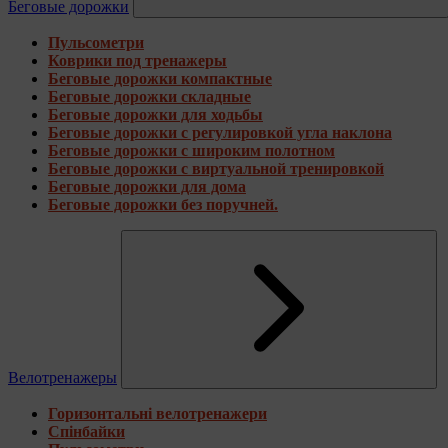
Беговые дорожки
Пульсометри
Коврики под тренажеры
Беговые дорожки компактные
Беговые дорожки складные
Беговые дорожки для ходьбы
Беговые дорожки с регулировкой угла наклона
Беговые дорожки с широким полотном
Беговые дорожки с виртуальной тренировкой
Беговые дорожки для дома
Беговые дорожки без поручней.
Велотренажеры
Горизонтальні велотренажери
Спінбайки