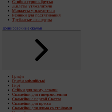
Стойки турник брусья
Жилеты утяжелители
Манжеты утяжелители
Резинки для подтягивания
Трубчатые эспандеры
Тренировочные скамьи
Грифи
Грифи олімпійські
Гирі
Стійки для жиму лежачи
Скамейки для гиперэкстензии
Скамейки с партой Скотта
Скамейки для пресса
Скамейки для жима со стойками