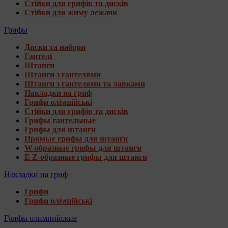
Стійки для грифів та дисків
Стійки для жиму лежачи
Грифы
Диски та набори
Гантелі
Штанги
Штанги з гантелями
Штанги з гантелями та лавками
Накладки на гриф
Грифи олімпійські
Стійки для грифів та дисків
Грифы гантельные
Грифы для штанги
Прямые грифы для штанги
W-образные грифы для штанги
E Z-образные грифы для штанги
Накладки на гриф
Грифи
Грифи олімпійські
Грифы олимпийские