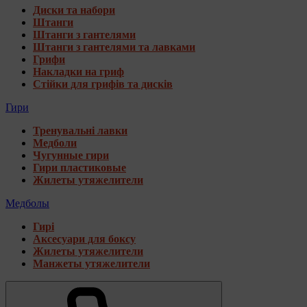
Диски та набори
Штанги
Штанги з гантелями
Штанги з гантелями та лавками
Грифи
Накладки на гриф
Стійки для грифів та дисків
Гири
Тренувальні лавки
Медболи
Чугунные гири
Гири пластиковые
Жилеты утяжелители
Медболы
Гирі
Аксесуари для боксу
Жилеты утяжелители
Манжеты утяжелители