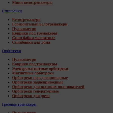
Мини велотренажеры
Спинбайки
Велотренажери
Горизонтальні велотренажери
Пульсометри
Коврики под тренажеры
Спин байки магнитные
Спинбайки для дома
Орбитреки
Пульсометри
Коврики под тренажеры
Электромагнитные орбитреки
Магнитные орбитреки
Орбитреки переднеприводные
Орбитреки заднеприводные
Орбитреки для высоких пользователей
Орбитреки генераторные
Орбитреки для дома
Гребные тренажеры
Пульсометри