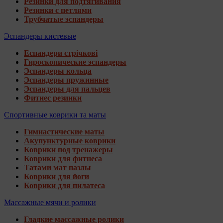
Резинки для подтягивания
Резинки с петлями
Трубчатые эспандеры
Эспандеры кистевые
Еспандери стрічкові
Гироскопические эспандеры
Эспандеры кольца
Эспандеры пружинные
Эспандеры для пальцев
Фитнес резинки
Спортивные коврики та маты
Гимнастические маты
Акупунктурные коврики
Коврики под тренажеры
Коврики для фитнеса
Татами мат пазлы
Коврики для йоги
Коврики для пилатеса
Массажные мячи и ролики
Гладкие массажные ролики