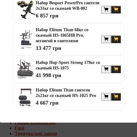
Набор Besport PowerPro гантели
Штанги с w-образным грифом
2х31кг со скамьей WB-002
Жилеты утяжелители
6 857 грн
Штанги с гантелями
Диски та набори
Набор Elitum Titan 68кг со
Гантелі
скамьей HS-1065HB Pro,
Штанги
штангой и гантелями
Штанги з гантелями та лавками
13 477 грн
Грифи
Грифи олімпійські
Набор Hop-Sport Strong 179кг со
Тренувальні лавки
скамьей HS-1075
Стійки для грифів та дисків
Стійки для жиму лежачи
41 998 грн
Штанги с гантелями и лавками
Набор Elitum Titan гантели
Диски та набори
2х21кг со скамьей HS-1025 Pro
Гантелі
4 667 грн
Штанги
Штанги з гантелями
Грифи
Грифи олімпійські
Гирі
Тренувальні лавки