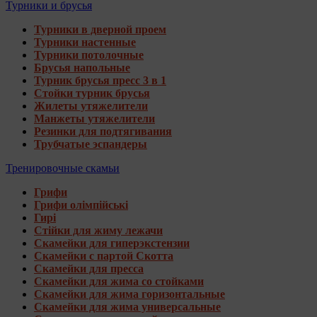
Турники и брусья
Турники в дверной проем
Турники настенные
Турники потолочные
Брусья напольные
Турник брусья пресс 3 в 1
Стойки турник брусья
Жилеты утяжелители
Манжеты утяжелители
Резинки для подтягивания
Трубчатые эспандеры
Тренировочные скамьи
Грифи
Грифи олімпійські
Гирі
Стійки для жиму лежачи
Скамейки для гиперэкстензии
Скамейки с партой Скотта
Скамейки для пресса
Скамейки для жима со стойками
Скамейки для жима горизонтальные
Скамейки для жима универсальные