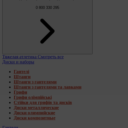
0 800 330 295
Тяжелая атлетика
Смотреть все
Диски и наборы
Гантелі
Штанги
Штанги з гантелями
Штанги з гантелями та лавками
Грифи
Грифи олімпійські
Стійки для грифів та дисків
Диски металлические
Диски олимпийские
Диски композитные
Гантели