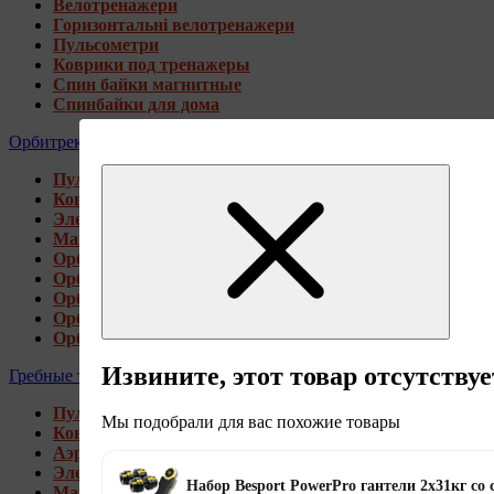
Велотренажери
Горизонтальні велотренажери
Пульсометри
Коврики под тренажеры
Спин байки магнитные
Спинбайки для дома
Орбитреки
Пульсометри
Коврики под тренажеры
Электромагнитные орбитреки
Магнитные орбитреки
Орбитреки переднеприводные
Орбитреки заднеприводные
Орбитреки для высоких пользователей
Орбитреки генераторные
Орбитреки для дома
Извините, этот товар отсутствуе
Гребные тренажеры
Пульсометри
Мы подобрали для вас похожие товары
Коврики под тренажеры
Аэромагнитные гребные тренажеры
Электромагнитные гребные тренажеры
Набор Besport PowerPro гантели 2х31кг со
Магнитные гребные тренажеры