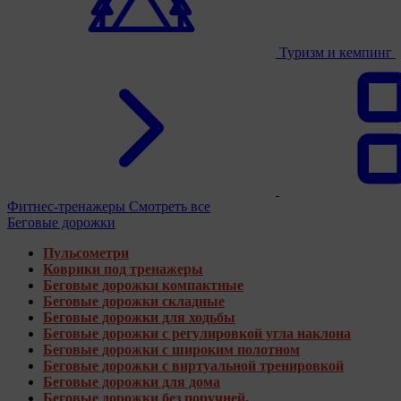
Туризм и кемпинг
Фитнес-тренажеры
Смотреть все
Беговые дорожки
Пульсометри
Коврики под тренажеры
Беговые дорожки компактные
Беговые дорожки складные
Беговые дорожки для ходьбы
Беговые дорожки с регулировкой угла наклона
Беговые дорожки с широким полотном
Беговые дорожки с виртуальной тренировкой
Беговые дорожки для дома
Беговые дорожки без поручней.