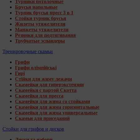
Турники потолочные
Брусья напольные
Турник брусья пресс 3 в 1
Стойки турник брусья
Жилеты утяжелители
Манжеты утяжелители
Резинки для подтягивания
Трубчатые эспандеры
Тренировочные скамьи
Грифи
Грифи олімпійські
Гирі
Стійки для жиму лежачи
Скамейки для гиперэкстензии
Скамейки с партой Скотта
Скамейки для пресса
Скамейки для жима со стойками
Скамейки для жима горизонтальные
Скамейки для жима универсальные
Скамьи для приседаний
Стойки для грифов и дисков
Диски та набори