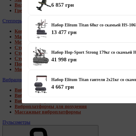
6 857 грн
Водные гребные тренажеры
Гребные тренажеры для дома
Степперы
Набор Elitum Titan 68кг со скамьей HS-10
Коврики под тренажеры
13 477 грн
Магнитные степперы
Механические степперы
Степперы со стойкой
Набор Hop-Sport Strong 179кг со скамьей 
Степперы с эспандерами
Степперы с рукоятками
41 998 грн
Поворотные степперы
Мини степперы
Вибрационные платформы
Набор Elitum Titan гантели 2х21кг со скам
4 667 грн
Виброплатформы для дома
Виброплатформы 4D
Виброплатформы 3D
Виброплатформы для похудения
Массажные виброплатформы
Пульсометры