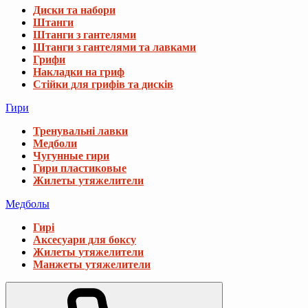
Диски та набори
Штанги
Штанги з гантелями
Штанги з гантелями та лавками
Грифи
Накладки на гриф
Стійки для грифів та дисків
Гири
Тренувальні лавки
Медболи
Чугунные гири
Гири пластиковые
Жилеты утяжелители
Медболы
Гирі
Аксесуари для боксу
Жилеты утяжелители
Манжеты утяжелители