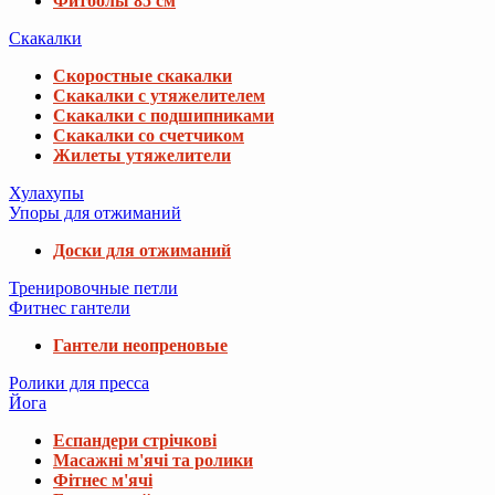
Фитболы 85 см
Скакалки
Скоростные скакалки
Скакалки с утяжелителем
Скакалки с подшипниками
Скакалки со счетчиком
Жилеты утяжелители
Хулахупы
Упоры для отжиманий
Доски для отжиманий
Тренировочные петли
Фитнес гантели
Гантели неопреновые
Ролики для пресса
Йога
Еспандери стрічкові
Масажні м'ячі та ролики
Фітнес м'ячі