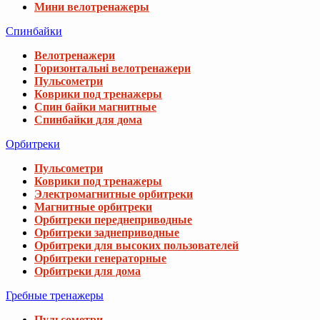
Мини велотренажеры
Спинбайки
Велотренажери
Горизонтальні велотренажери
Пульсометри
Коврики под тренажеры
Спин байки магнитные
Спинбайки для дома
Орбитреки
Пульсометри
Коврики под тренажеры
Электромагнитные орбитреки
Магнитные орбитреки
Орбитреки переднеприводные
Орбитреки заднеприводные
Орбитреки для высоких пользователей
Орбитреки генераторные
Орбитреки для дома
Гребные тренажеры
Пульсометри