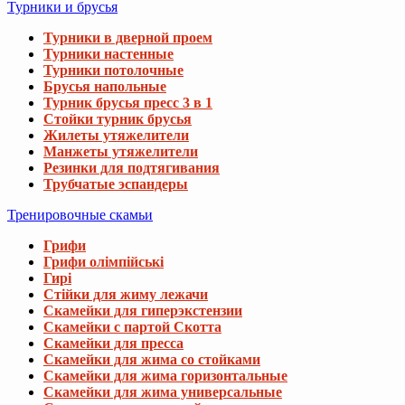
Турники и брусья
Турники в дверной проем
Турники настенные
Турники потолочные
Брусья напольные
Турник брусья пресс 3 в 1
Стойки турник брусья
Жилеты утяжелители
Манжеты утяжелители
Резинки для подтягивания
Трубчатые эспандеры
Тренировочные скамьи
Грифи
Грифи олімпійські
Гирі
Стійки для жиму лежачи
Скамейки для гиперэкстензии
Скамейки с партой Скотта
Скамейки для пресса
Скамейки для жима со стойками
Скамейки для жима горизонтальные
Скамейки для жима универсальные