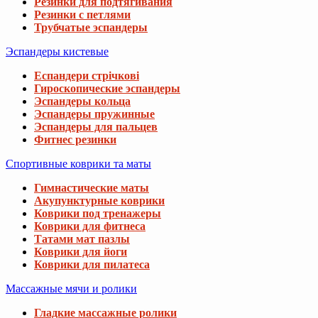
Резинки для подтягивания
Резинки с петлями
Трубчатые эспандеры
Эспандеры кистевые
Еспандери стрічкові
Гироскопические эспандеры
Эспандеры кольца
Эспандеры пружинные
Эспандеры для пальцев
Фитнес резинки
Спортивные коврики та маты
Гимнастические маты
Акупунктурные коврики
Коврики под тренажеры
Коврики для фитнеса
Татами мат пазлы
Коврики для йоги
Коврики для пилатеса
Массажные мячи и ролики
Гладкие массажные ролики