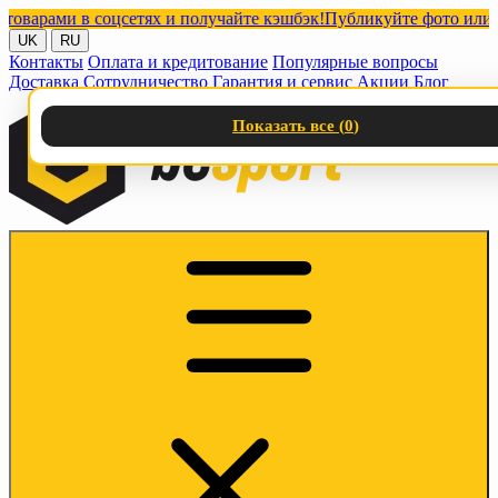
ами в соцсетях и получайте кэшбэк!
Публикуйте фото или видео
UK
RU
Контакты
Оплата и кредитование
Популярные вопросы
Доставка
Сотрудничество
Гарантия и сервис
Акции
Блог
Показать все (
0
)