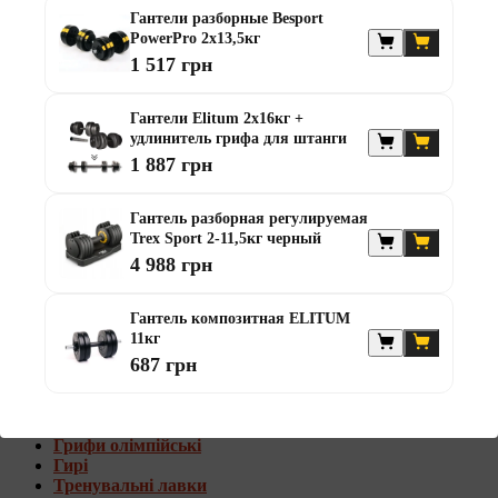
Штанги с w-образным грифом
Гантели разборные Besport
Жилеты утяжелители
PowerPro 2х13,5кг
1 517 грн
Штанги с гантелями
Диски та набори
Гантели Elitum 2х16кг +
Гантелі
удлинитель грифа для штанги
Штанги
1 887 грн
Штанги з гантелями та лавками
Грифи
Грифи олімпійські
Гантель разборная регулируемая
Тренувальні лавки
Trex Sport 2-11,5кг черный
Стійки для грифів та дисків
4 988 грн
Стійки для жиму лежачи
Штанги с гантелями и лавками
Гантель композитная ELITUM
11кг
Диски та набори
687 грн
Гантелі
Штанги
Штанги з гантелями
Грифи
Грифи олімпійські
Гирі
Тренувальні лавки