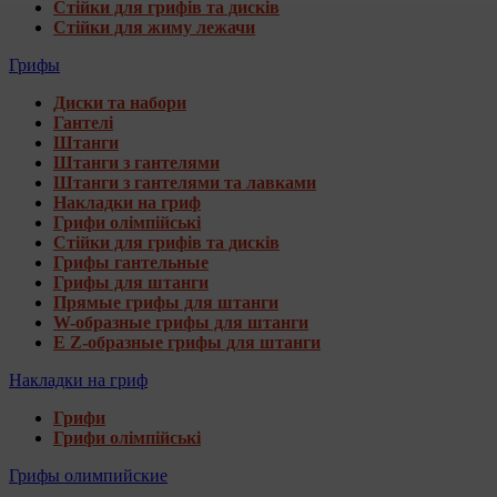
Стійки для грифів та дисків
Стійки для жиму лежачи
Грифы
Диски та набори
Гантелі
Штанги
Штанги з гантелями
Штанги з гантелями та лавками
Накладки на гриф
Грифи олімпійські
Стійки для грифів та дисків
Грифы гантельные
Грифы для штанги
Прямые грифы для штанги
W-образные грифы для штанги
E Z-образные грифы для штанги
Накладки на гриф
Грифи
Грифи олімпійські
Грифы олимпийские