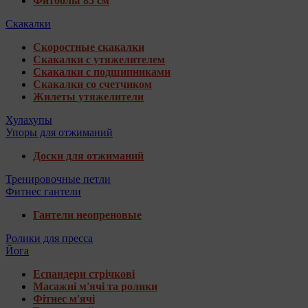
Фитболы 85 см
Скакалки
Скоростные скакалки
Скакалки с утяжелителем
Скакалки с подшипниками
Скакалки со счетчиком
Жилеты утяжелители
Хулахупы
Упоры для отжиманий
Доски для отжиманий
Тренировочные петли
Фитнес гантели
Гантели неопреновые
Ролики для пресса
Йога
Еспандери стрічкові
Масажні м'ячі та ролики
Фітнес м'ячі