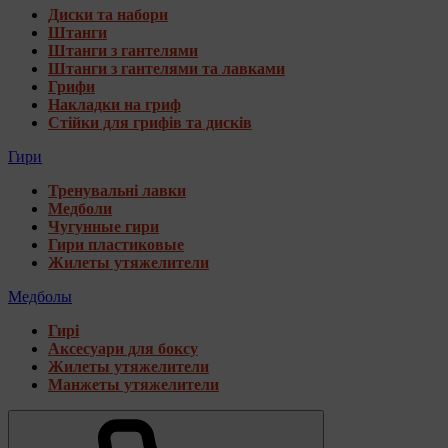
Диски та набори
Штанги
Штанги з гантелями
Штанги з гантелями та лавками
Грифи
Накладки на гриф
Стійки для грифів та дисків
Гири
Тренувальні лавки
Медболи
Чугунные гири
Гири пластиковые
Жилеты утяжелители
Медболы
Гирі
Аксесуари для боксу
Жилеты утяжелители
Манжеты утяжелители