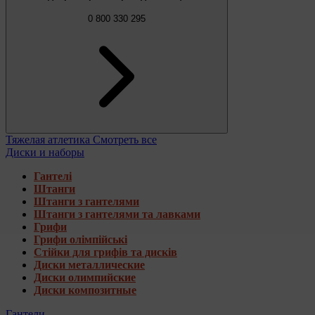
0 800 330 295
Тяжелая атлетика
Смотреть все
Диски и наборы
Гантелі
Штанги
Штанги з гантелями
Штанги з гантелями та лавками
Грифи
Грифи олімпійські
Стійки для грифів та дисків
Диски металлические
Диски олимпийские
Диски композитные
Гантели