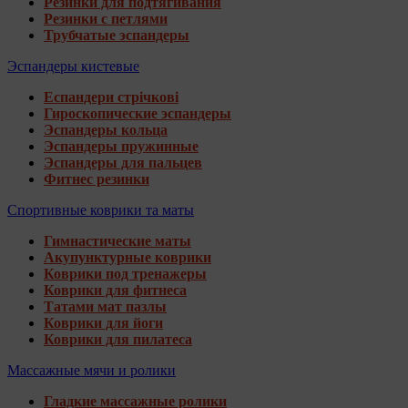
Резинки для подтягивания
Резинки с петлями
Трубчатые эспандеры
Эспандеры кистевые
Еспандери стрічкові
Гироскопические эспандеры
Эспандеры кольца
Эспандеры пружинные
Эспандеры для пальцев
Фитнес резинки
Спортивные коврики та маты
Гимнастические маты
Акупунктурные коврики
Коврики под тренажеры
Коврики для фитнеса
Татами мат пазлы
Коврики для йоги
Коврики для пилатеса
Массажные мячи и ролики
Гладкие массажные ролики