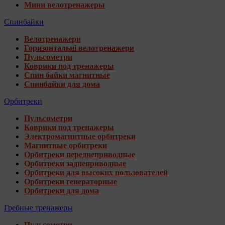
Мини велотренажеры
Спинбайки
Велотренажери
Горизонтальні велотренажери
Пульсометри
Коврики под тренажеры
Спин байки магнитные
Спинбайки для дома
Орбитреки
Пульсометри
Коврики под тренажеры
Электромагнитные орбитреки
Магнитные орбитреки
Орбитреки переднеприводные
Орбитреки заднеприводные
Орбитреки для высоких пользователей
Орбитреки генераторные
Орбитреки для дома
Гребные тренажеры
Пульсометри