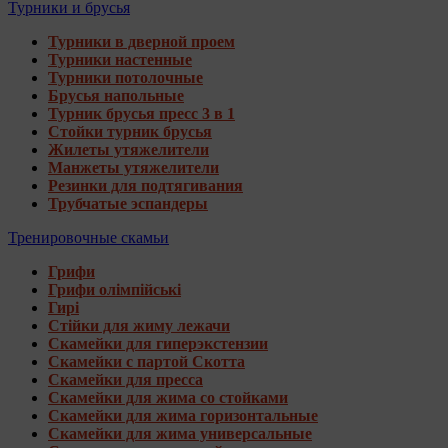
Турники и брусья
Турники в дверной проем
Турники настенные
Турники потолочные
Брусья напольные
Турник брусья пресс 3 в 1
Стойки турник брусья
Жилеты утяжелители
Манжеты утяжелители
Резинки для подтягивания
Трубчатые эспандеры
Тренировочные скамьи
Грифи
Грифи олімпійські
Гирі
Стійки для жиму лежачи
Скамейки для гиперэкстензии
Скамейки с партой Скотта
Скамейки для пресса
Скамейки для жима со стойками
Скамейки для жима горизонтальные
Скамейки для жима универсальные