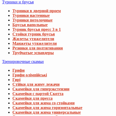
Турники и брусья
Турники в дверной проем
Турники настенные
Турники потолочные
Брусья напольные
Турник брусья пресс 3 в 1
Стойки турник брусья
Жилеты утяжелители
Манжеты утяжелители
Резинки для подтягивания
Трубчатые эспандеры
Тренировочные скамьи
Грифи
Грифи олімпійські
Гирі
Стійки для жиму лежачи
Скамейки для гиперэкстензии
Скамейки с партой Скотта
Скамейки для пресса
Скамейки для жима со стойками
Скамейки для жима горизонтальные
Скамейки для жима универсальные