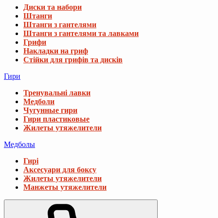
Диски та набори
Штанги
Штанги з гантелями
Штанги з гантелями та лавками
Грифи
Накладки на гриф
Стійки для грифів та дисків
Гири
Тренувальні лавки
Медболи
Чугунные гири
Гири пластиковые
Жилеты утяжелители
Медболы
Гирі
Аксесуари для боксу
Жилеты утяжелители
Манжеты утяжелители