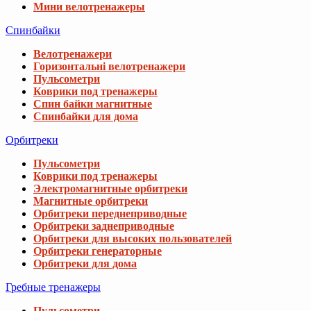
Мини велотренажеры
Спинбайки
Велотренажери
Горизонтальні велотренажери
Пульсометри
Коврики под тренажеры
Спин байки магнитные
Спинбайки для дома
Орбитреки
Пульсометри
Коврики под тренажеры
Электромагнитные орбитреки
Магнитные орбитреки
Орбитреки переднеприводные
Орбитреки заднеприводные
Орбитреки для высоких пользователей
Орбитреки генераторные
Орбитреки для дома
Гребные тренажеры
Пульсометри