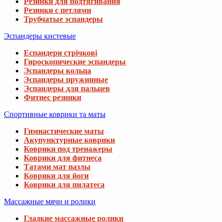
Резинки для подтягивания
Резинки с петлями
Трубчатые эспандеры
Эспандеры кистевые
Еспандери стрічкові
Гироскопические эспандеры
Эспандеры кольца
Эспандеры пружинные
Эспандеры для пальцев
Фитнес резинки
Спортивные коврики та маты
Гимнастические маты
Акупунктурные коврики
Коврики под тренажеры
Коврики для фитнеса
Татами мат пазлы
Коврики для йоги
Коврики для пилатеса
Массажные мячи и ролики
Гладкие массажные ролики