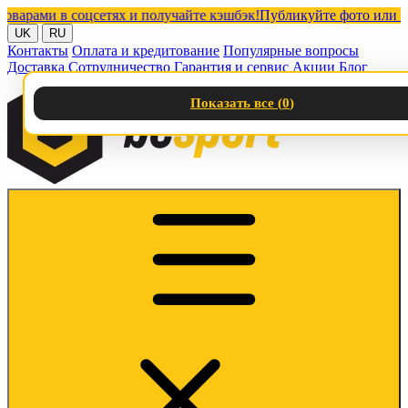
ами в соцсетях и получайте кэшбэк!
Публикуйте фото или видео 
UK
RU
Контакты
Оплата и кредитование
Популярные вопросы
Доставка
Сотрудничество
Гарантия и сервис
Акции
Блог
Показать все (
0
)