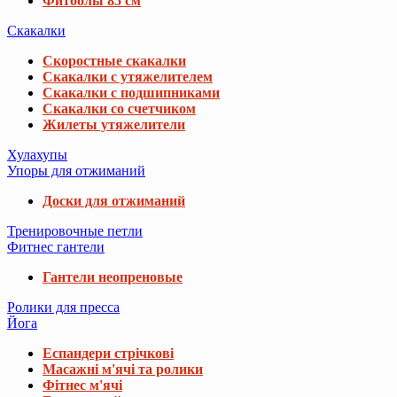
Фитболы 85 см
Скакалки
Скоростные скакалки
Скакалки с утяжелителем
Скакалки с подшипниками
Скакалки со счетчиком
Жилеты утяжелители
Хулахупы
Упоры для отжиманий
Доски для отжиманий
Тренировочные петли
Фитнес гантели
Гантели неопреновые
Ролики для пресса
Йога
Еспандери стрічкові
Масажні м'ячі та ролики
Фітнес м'ячі