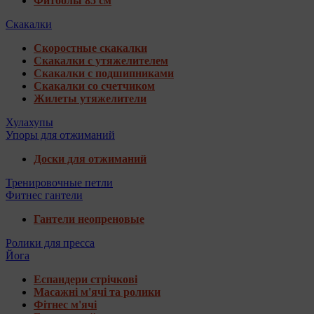
Фитболы 85 см
Скакалки
Скоростные скакалки
Скакалки с утяжелителем
Скакалки с подшипниками
Скакалки со счетчиком
Жилеты утяжелители
Хулахупы
Упоры для отжиманий
Доски для отжиманий
Тренировочные петли
Фитнес гантели
Гантели неопреновые
Ролики для пресса
Йога
Еспандери стрічкові
Масажні м'ячі та ролики
Фітнес м'ячі