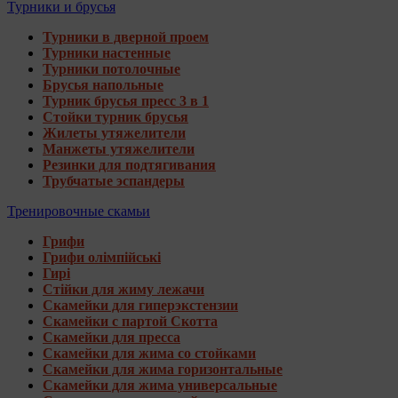
Турники и брусья
Турники в дверной проем
Турники настенные
Турники потолочные
Брусья напольные
Турник брусья пресс 3 в 1
Стойки турник брусья
Жилеты утяжелители
Манжеты утяжелители
Резинки для подтягивания
Трубчатые эспандеры
Тренировочные скамьи
Грифи
Грифи олімпійські
Гирі
Стійки для жиму лежачи
Скамейки для гиперэкстензии
Скамейки с партой Скотта
Скамейки для пресса
Скамейки для жима со стойками
Скамейки для жима горизонтальные
Скамейки для жима универсальные