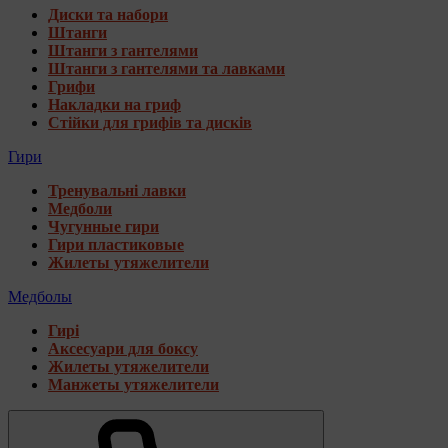
Диски та набори
Штанги
Штанги з гантелями
Штанги з гантелями та лавками
Грифи
Накладки на гриф
Стійки для грифів та дисків
Гири
Тренувальні лавки
Медболи
Чугунные гири
Гири пластиковые
Жилеты утяжелители
Медболы
Гирі
Аксесуари для боксу
Жилеты утяжелители
Манжеты утяжелители