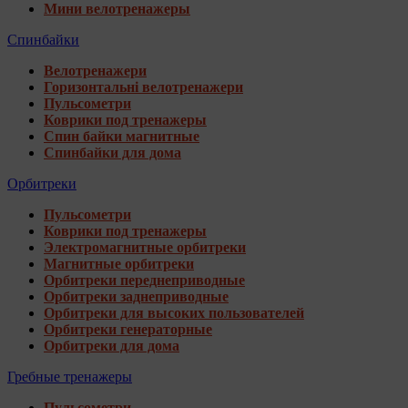
Мини велотренажеры
Спинбайки
Велотренажери
Горизонтальні велотренажери
Пульсометри
Коврики под тренажеры
Спин байки магнитные
Спинбайки для дома
Орбитреки
Пульсометри
Коврики под тренажеры
Электромагнитные орбитреки
Магнитные орбитреки
Орбитреки переднеприводные
Орбитреки заднеприводные
Орбитреки для высоких пользователей
Орбитреки генераторные
Орбитреки для дома
Гребные тренажеры
Пульсометри