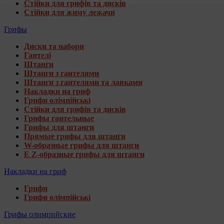
Стійки для грифів та дисків
Стійки для жиму лежачи
Грифы
Диски та набори
Гантелі
Штанги
Штанги з гантелями
Штанги з гантелями та лавками
Накладки на гриф
Грифи олімпійські
Стійки для грифів та дисків
Грифы гантельные
Грифы для штанги
Прямые грифы для штанги
W-образные грифы для штанги
E Z-образные грифы для штанги
Накладки на гриф
Грифи
Грифи олімпійські
Грифы олимпийские