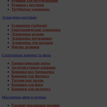
Резинки для подтягивания
Резинки с петлями
Трубчатые эспандеры
Эспандеры кистевые
Еспандери стрічкові
Гироскопические эспандеры
Эспандеры кольца
Эспандеры пружинные
Эспандеры для пальцев
Фитнес резинки
Спортивные коврики та маты
Гимнастические маты
Акупунктурные коврики
Коврики под тренажеры
Коврики для фитнеса
Татами мат пазлы
Коврики для йоги
Коврики для пилатеса
Массажные мячи и ролики
Гладкие массажные ролики