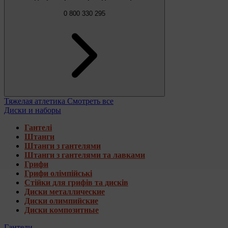
0 800 330 295
Тяжелая атлетика
Смотреть все
Диски и наборы
Гантелі
Штанги
Штанги з гантелями
Штанги з гантелями та лавками
Грифи
Грифи олімпійські
Стійки для грифів та дисків
Диски металлические
Диски олимпийские
Диски композитные
Гантели