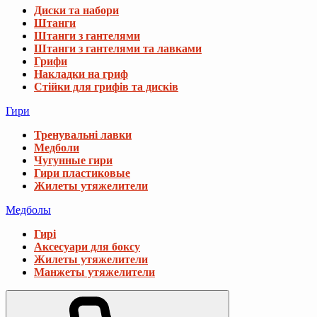
Диски та набори
Штанги
Штанги з гантелями
Штанги з гантелями та лавками
Грифи
Накладки на гриф
Стійки для грифів та дисків
Гири
Тренувальні лавки
Медболи
Чугунные гири
Гири пластиковые
Жилеты утяжелители
Медболы
Гирі
Аксесуари для боксу
Жилеты утяжелители
Манжеты утяжелители