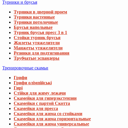
Турники и брусья
Турники в дверной проем
Турники настенные
Турники потолочные
Брусья напольные
Турник брусья пресс 3 в 1
Стойки турник брусья
Жилеты утяжелители
Манжеты утяжелители
Резинки для подтягивания
Трубчатые эспандеры
Тренировочные скамьи
Грифи
Грифи олімпійські
Гирі
Стійки для жиму лежачи
Скамейки для гиперэкстензии
Скамейки с партой Скотта
Скамейки для пресса
Скамейки для жима со стойками
Скамейки для жима горизонтальные
Скамейки для жима универсальные