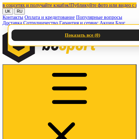
цсетях и получайте кэшбэк!
Публикуйте фото или видео с нашим
UK
RU
Контакты
Оплата и кредитование
Популярные вопросы
Доставка
Сотрудничество
Гарантия и сервис
Акции
Блог
Показать все (
0
)