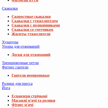
Фитболы 85 см
Скакалки
Скоростные скакалки
Скакалки с утяжелителем
Скакалки с подшипниками
Скакалки со счетчиком
Жилеты утяжелители
Хулахупы
Упоры для отжиманий
Доски для отжиманий
Тренировочные петли
Фитнес гантели
Гантели неопреновые
Ролики для пресса
Йога
Еспандери стрічкові
Масажні м'ячі та ролики
Фітнес м'ячі