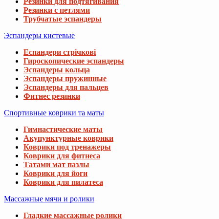
Резинки для подтягивания
Резинки с петлями
Трубчатые эспандеры
Эспандеры кистевые
Еспандери стрічкові
Гироскопические эспандеры
Эспандеры кольца
Эспандеры пружинные
Эспандеры для пальцев
Фитнес резинки
Спортивные коврики та маты
Гимнастические маты
Акупунктурные коврики
Коврики под тренажеры
Коврики для фитнеса
Татами мат пазлы
Коврики для йоги
Коврики для пилатеса
Массажные мячи и ролики
Гладкие массажные ролики