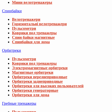
Мини велотренажеры
Спинбайки
Велотренажери
Горизонтальні велотренажери
Пульсометри
Коврики под тренажеры
Спин байки магнитные
Спинбайки для дома
Орбитреки
Пульсометри
Коврики под тренажеры
Электромагнитные орбитреки
Магнитные орбитреки
Орбитреки переднеприводные
Орбитреки заднеприводные
Орбитреки для высоких пользователей
Орбитреки генераторные
Орбитреки для дома
Гребные тренажеры
Пульсометри