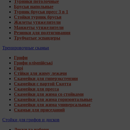
Турники потолочные
Брусья напольные
Турник брусья пресс 3 в 1
Стойки турник брусья
Жилеты утяжелители
Манжеты утяжелители
Резинки для подтягивания
Трубчатые эспандеры
Тренировочные скамьи
Грифи
Грифи олімпійські
Гирі
Стійки для жиму лежачи
Скамейки для гиперэкстензии
Скамейки с партой Скотта
Скамейки для пресса
Скамейки для жима со стойками
Скамейки для жима горизонтальные
Скамейки для жима универсальные
Скамьи для приседаний
Стойки для грифов и дисков
Диски та набори