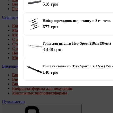
518 грн
Водные гребные тренажеры
Гребные тренажеры для дома
Степперы
Набор переходник под штангу и 2 гантель
Коврики под тренажеры
677 грн
Магнитные степперы
Механические степперы
Степперы со стойкой
Гриф для штанги Hop-Sport 218см (30мм)
Степперы с эспандерами
Степперы с рукоятками
3 488 грн
Поворотные степперы
Мини степперы
Вибрационные платформы
Гриф гантельный Trex Sport TX 42см (25мм
148 грн
Виброплатформы для дома
Виброплатформы 4D
Виброплатформы 3D
Виброплатформы для похудения
Массажные виброплатформы
Пульсометры