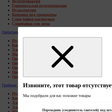
Велотренажери
Горизонтальні велотренажери
Пульсометри
Коврики под тренажеры
Спин байки магнитные
Спинбайки для дома
Орбитреки
Пульсометри
Коврики под тренажеры
Электромагнитные орбитреки
Магнитные орбитреки
Орбитреки переднеприводные
Орбитреки заднеприводные
Орбитреки для высоких пользователей
Орбитреки генераторные
Орбитреки для дома
Извините, этот товар отсутствуе
Гребные тренажеры
Пульсометри
Мы подобрали для вас похожие товары
Коврики под тренажеры
Аэромагнитные гребные тренажеры
Электромагнитные гребные тренажеры
Переходник (соединитель гантелей) под шт
Магнитные гребные тренажеры