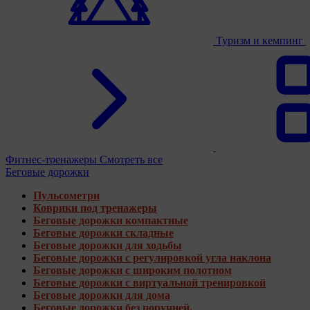
Туризм и кемпинг
Фитнес-тренажеры
Смотреть все
Беговые дорожки
Пульсометри
Коврики под тренажеры
Беговые дорожки компактные
Беговые дорожки складные
Беговые дорожки для ходьбы
Беговые дорожки с регулировкой угла наклона
Беговые дорожки с широким полотном
Беговые дорожки с виртуальной тренировкой
Беговые дорожки для дома
Беговые дорожки без поручней.