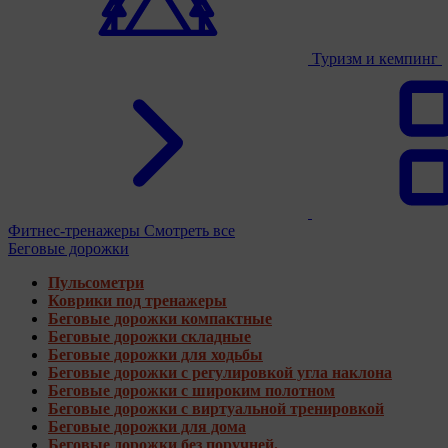
Туризм и кемпинг
Фитнес-тренажеры
Смотреть все
Беговые дорожки
Пульсометри
Коврики под тренажеры
Беговые дорожки компактные
Беговые дорожки складные
Беговые дорожки для ходьбы
Беговые дорожки с регулировкой угла наклона
Беговые дорожки с широким полотном
Беговые дорожки с виртуальной тренировкой
Беговые дорожки для дома
Беговые дорожки без поручней.