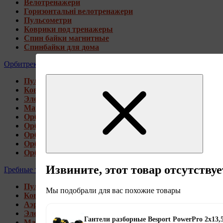
Велотренажери
Горизонтальні велотренажери
Пульсометри
Коврики под тренажеры
Спин байки магнитные
Спинбайки для дома
Орбитреки
Пульсометри
Коврики под тренажеры
Электромагнитные орбитреки
Магнитные орбитреки
Орбитреки переднеприводные
Орбитреки заднеприводные
Орбитреки для высоких пользователей
Орбитреки генераторные
Орбитреки для дома
Извините, этот товар отсутствуе
Гребные тренажеры
Пульсометри
Мы подобрали для вас похожие товары
Коврики под тренажеры
Аэромагнитные гребные тренажеры
Электромагнитные гребные тренажеры
Гантели разборные Besport PowerPro 2х13,
Магнитные гребные тренажеры