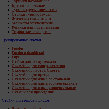
Турники потолочные
Брусья напольные
Турник брусья пресс 3 в 1
Стойки турник брусья
Жилеты утяжелители
Манжеты утяжелители
Резинки для подтягивания
Трубчатые эспандеры
Тренировочные скамьи
Грифи
Грифи олімпійські
Гирі
Стійки для жиму лежачи
Скамейки для гиперэкстензии
Скамейки с партой Скотта
Скамейки для пресса
Скамейки для жима со стойками
Скамейки для жима горизонтальные
Скамейки для жима универсальные
Скамьи для приседаний
Стойки для грифов и дисков
Диски та набори