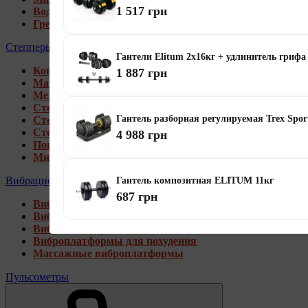
1 517 грн
Водные гребные тренажеры
Гребные тренажеры для дома
Степперы
Гантели Elitum 2х16кг + удлинитель грифа
Коврики под тренажеры
1 887 грн
Магнитные степперы
Механические степперы
Степперы со стойкой
Гантель разборная регулируемая Trex Spor
Степперы с эспандерами
Степперы с рукоятками
4 988 грн
Поворотные степперы
Мини степперы
Вибрационные платформы
Гантель композитная ELITUM 11кг
687 грн
Виброплатформы для дома
Виброплатформы 4D
Виброплатформы 3D
Виброплатформы для похудения
Массажные виброплатформы
Пульсометры