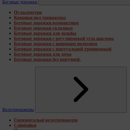
Беговые дорожки
Пульсометри
Коврики под тренажеры
Беговые дорожки компактные
Беговые дорожки складные
Беговые дорожки для ходьбы
Беговые дорожки с регулировкой угла наклона
Беговые дорожки с широким полотном
Беговые дорожки с виртуальной тренировкой
Беговые дорожки для дома
Беговые дорожки без поручней.
Велотренажеры
Горизонтальні велотренажери
Спінбайки