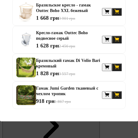
Бразильское кресло - гамак
Outtec Boho XXL бежевый
Штанги
1 668 грн
3 901 грн
Диски та набори
Гантелі
Кресло-гамак Outtec Boho
Штанги з гантелями
подвесное серый
Штанги з гантелями та лавками
1 628 грн
2 456 грн
Грифи
Грифи олімпійські
Тренувальні лавки
Бразильский гамак Di Volio Bari
Стійки для грифів та дисків
кремовый
Стійки для жиму лежачи
1 828 грн
3 557 грн
Штанги с прямым грифом
Штанги с w-образным грифом
Жилеты утяжелители
Гамак Jumi Garden тканевый с
чехлом тропик
Штанги с гантелями
918 грн
1 867 грн