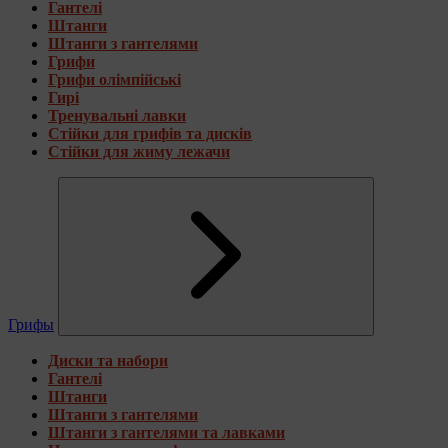
Гантелі
Штанги
Штанги з гантелями
Грифи
Грифи олімпійські
Гирі
Тренувальні лавки
Стійки для грифів та дисків
Стійки для жиму лежачи
Грифы
Диски та набори
Гантелі
Штанги
Штанги з гантелями
Штанги з гантелями та лавками