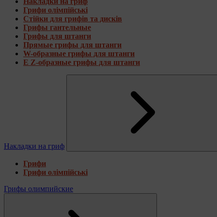
Накладки на гриф
Грифи олімпійські
Стійки для грифів та дисків
Грифы гантельные
Грифы для штанги
Прямые грифы для штанги
W-образные грифы для штанги
E Z-образные грифы для штанги
Накладки на гриф
Грифи
Грифи олімпійські
Грифы олимпийские