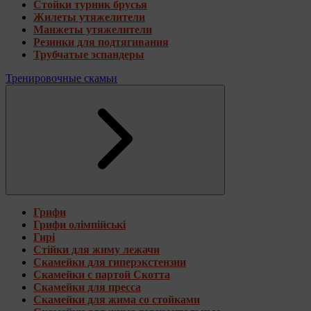
Стойки турник брусья
Жилеты утяжелители
Манжеты утяжелители
Резинки для подтягивания
Трубчатые эспандеры
Тренировочные скамьи
Грифи
Грифи олімпійські
Гирі
Стійки для жиму лежачи
Скамейки для гиперэкстензии
Скамейки с партой Скотта
Скамейки для пресса
Скамейки для жима со стойками