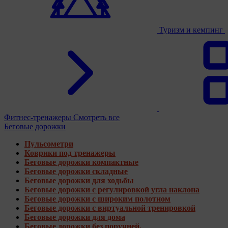
Туризм и кемпинг
Фитнес-тренажеры
Смотреть все
Беговые дорожки
Пульсометри
Коврики под тренажеры
Беговые дорожки компактные
Беговые дорожки складные
Беговые дорожки для ходьбы
Беговые дорожки с регулировкой угла наклона
Беговые дорожки с широким полотном
Беговые дорожки с виртуальной тренировкой
Беговые дорожки для дома
Беговые дорожки без поручней.