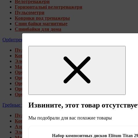
Велотренажери
Горизонтальні велотренажери
Пульсометри
Коврики под тренажеры
Спин байки магнитные
Спинбайки для дома
Орбитреки
Пульсометри
Коврики под тренажеры
Электромагнитные орбитреки
Магнитные орбитреки
Орбитреки переднеприводные
Орбитреки заднеприводные
Орбитреки для высоких пользователей
Орбитреки генераторные
Орбитреки для дома
Извините, этот товар отсутствуе
Гребные тренажеры
Пульсометри
Мы подобрали для вас похожие товары
Коврики под тренажеры
Аэромагнитные гребные тренажеры
Электромагнитные гребные тренажеры
Набор композитных дисков Elitum Titan 29
Магнитные гребные тренажеры