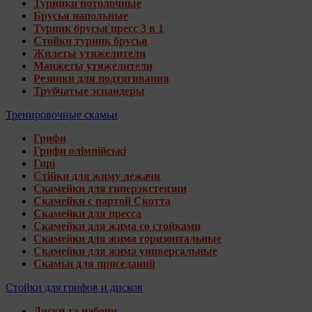
Турники потолочные
Брусья напольные
Турник брусья пресс 3 в 1
Стойки турник брусья
Жилеты утяжелители
Манжеты утяжелители
Резинки для подтягивания
Трубчатые эспандеры
Тренировочные скамьи
Грифи
Грифи олімпійські
Гирі
Стійки для жиму лежачи
Скамейки для гиперэкстензии
Скамейки с партой Скотта
Скамейки для пресса
Скамейки для жима со стойками
Скамейки для жима горизонтальные
Скамейки для жима универсальные
Скамьи для приседаний
Стойки для грифов и дисков
Диски та набори