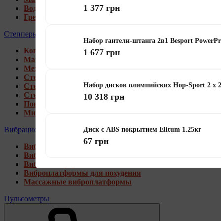
1 377 грн
Водные гребные тренажеры
Гребные тренажеры для дома
Степперы
Набор гантели-штанга 2в1 Besport PowerPr
Коврики под тренажеры
1 677 грн
Магнитные степперы
Механические степперы
Степперы со стойкой
Набор дисков олимпийских Hop-Sport 2 х 
Степперы с эспандерами
Степперы с рукоятками
10 318 грн
Поворотные степперы
Мини степперы
Вибрационные платформы
Диск с ABS покрытием Elitum 1.25кг
67 грн
Виброплатформы для дома
Виброплатформы 4D
Виброплатформы 3D
Виброплатформы для похудения
Массажные виброплатформы
Пульсометры