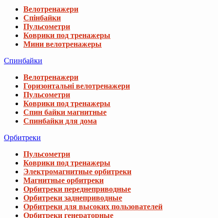
Велотренажери
Спінбайки
Пульсометри
Коврики под тренажеры
Мини велотренажеры
Спинбайки
Велотренажери
Горизонтальні велотренажери
Пульсометри
Коврики под тренажеры
Спин байки магнитные
Спинбайки для дома
Орбитреки
Пульсометри
Коврики под тренажеры
Электромагнитные орбитреки
Магнитные орбитреки
Орбитреки переднеприводные
Орбитреки заднеприводные
Орбитреки для высоких пользователей
Орбитреки генераторные