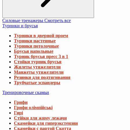
Силовые тренажеры
Смотреть все
Турники и брусья
Турники в дверной проем
Турники настенные
Турники потолочные
Брусья напольные
Турник брусья пресс 3 в 1
Стойки турник брусья
Жилеты утяжелители
Манжеты утяжелители
Резинки для подтягивания
Трубчатые эспандеры
Тренировочные скамьи
Грифи
Грифи олімпійські
Гирі
Стійки для жиму лежачи
Скамейки для гиперэкстензии
Скамейки с партой Скотта