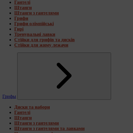
Гантелі
Штанги
Штанги з гантелями
Грифи
Грифи олімпійські
Гирі
Тренувальні лавки
Стійки для грифів та дисків
Стійки для жиму лежачи
Грифы
Диски та набори
Гантелі
Штанги
Штанги з гантелями
Штанги з гантелями та лавками