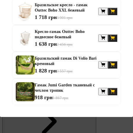
Бразильское кресло - гамак
Outtec Boho XXL бежевый
Штанги
1 718 грн
3 901 грн
Диски та набори
Гантелі
Кресло-гамак Outtec Boho
Штанги з гантелями
подвесное бежевый
Штанги з гантелями та лавками
1 638 грн
2 456 грн
Грифи
Грифи олімпійські
Тренувальні лавки
Бразильский гамак Di Volio Bari
Стійки для грифів та дисків
кремовый
Стійки для жиму лежачи
1 828 грн
3 557 грн
Штанги с прямым грифом
Штанги с w-образным грифом
Жилеты утяжелители
Гамак Jumi Garden тканевый с
чехлом тропик
Штанги с гантелями
918 грн
1 867 грн