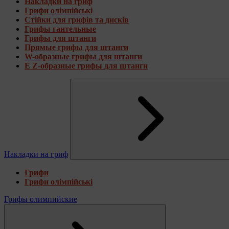
Накладки на гриф
Грифи олімпійські
Стійки для грифів та дисків
Грифы гантельные
Грифы для штанги
Прямые грифы для штанги
W-образные грифы для штанги
E Z-образные грифы для штанги
Накладки на гриф
Грифи
Грифи олімпійські
Грифы олимпийские