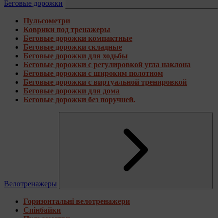
Беговые дорожки
Пульсометри
Коврики под тренажеры
Беговые дорожки компактные
Беговые дорожки складные
Беговые дорожки для ходьбы
Беговые дорожки с регулировкой угла наклона
Беговые дорожки с широким полотном
Беговые дорожки с виртуальной тренировкой
Беговые дорожки для дома
Беговые дорожки без поручней.
Велотренажеры
Горизонтальні велотренажери
Спінбайки