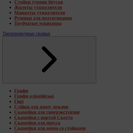
Стойки турник брусья
Жилеты утяжелители
Манжеты утяжелители
Резинки для подтягивания
Трубчатые эспандеры
Тренировочные скамьи
Грифи
Грифи олімпійські
Гирі
Стійки для жиму лежачи
Скамейки для гиперэкстензии
Скамейки с партой Скотта
Скамейки для пресса
Скамейки для жима со стойками