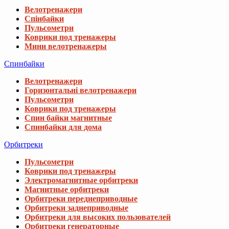
Велотренажери
Спінбайки
Пульсометри
Коврики под тренажеры
Мини велотренажеры
Спинбайки
Велотренажери
Горизонтальні велотренажери
Пульсометри
Коврики под тренажеры
Спин байки магнитные
Спинбайки для дома
Орбитреки
Пульсометри
Коврики под тренажеры
Электромагнитные орбитреки
Магнитные орбитреки
Орбитреки переднеприводные
Орбитреки заднеприводные
Орбитреки для высоких пользователей
Орбитреки генераторные