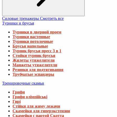
Силовые тренажеры
Смотреть все
Турники и брусья
Турники в дверной проем
Турники настенные
Турники потолочные
Брусья напольные
Турник брусья пресс 3 в 1
Стойки турник брусья
Жилеты утяжелители
Манжеты утяжелители
Резинки для подтягивания
Трубчатые эспандеры
Тренировочные скамьи
Грифи
Грифи олімпійські
Гирі
Стійки для жиму лежачи
Скамейки для гиперэкстензии
Скамейки с партой Скотта