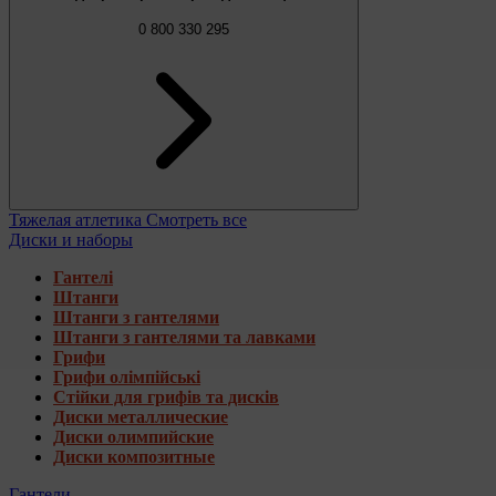
0 800 330 295
Тяжелая атлетика
Смотреть все
Диски и наборы
Гантелі
Штанги
Штанги з гантелями
Штанги з гантелями та лавками
Грифи
Грифи олімпійські
Стійки для грифів та дисків
Диски металлические
Диски олимпийские
Диски композитные
Гантели