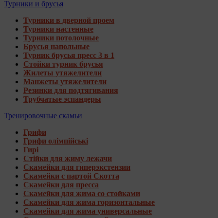
Турники и брусья
Турники в дверной проем
Турники настенные
Турники потолочные
Брусья напольные
Турник брусья пресс 3 в 1
Стойки турник брусья
Жилеты утяжелители
Манжеты утяжелители
Резинки для подтягивания
Трубчатые эспандеры
Тренировочные скамьи
Грифи
Грифи олімпійські
Гирі
Стійки для жиму лежачи
Скамейки для гиперэкстензии
Скамейки с партой Скотта
Скамейки для пресса
Скамейки для жима со стойками
Скамейки для жима горизонтальные
Скамейки для жима универсальные