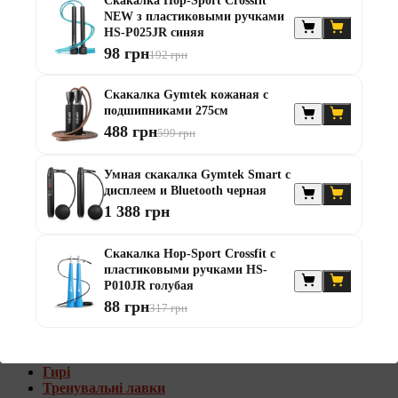
Скакалка Hop-Sport Crossfit
Штанги с w-образным грифом
NEW з пластиковыми ручками
Жилеты утяжелители
HS-P025JR синяя
98 грн
192 грн
Штанги с гантелями
Диски та набори
Скакалка Gymtek кожаная с
Гантелі
подшипниками 275см
Штанги
488 грн
599 грн
Штанги з гантелями та лавками
Грифи
Грифи олімпійські
Умная скакалка Gymtek Smart с
Тренувальні лавки
дисплеем и Bluetooth черная
Стійки для грифів та дисків
1 388 грн
Стійки для жиму лежачи
Штанги с гантелями и лавками
Скакалка Hop-Sport Crossfit с
пластиковыми ручками HS-
Диски та набори
P010JR голубая
Гантелі
88 грн
Штанги
317 грн
Штанги з гантелями
Грифи
Грифи олімпійські
Гирі
Тренувальні лавки