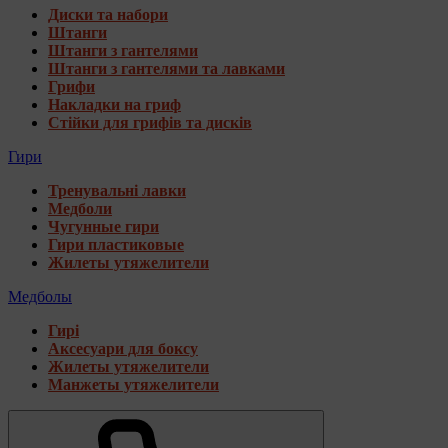
Диски та набори
Штанги
Штанги з гантелями
Штанги з гантелями та лавками
Грифи
Накладки на гриф
Стійки для грифів та дисків
Гири
Тренувальні лавки
Медболи
Чугунные гири
Гири пластиковые
Жилеты утяжелители
Медболы
Гирі
Аксесуари для боксу
Жилеты утяжелители
Манжеты утяжелители