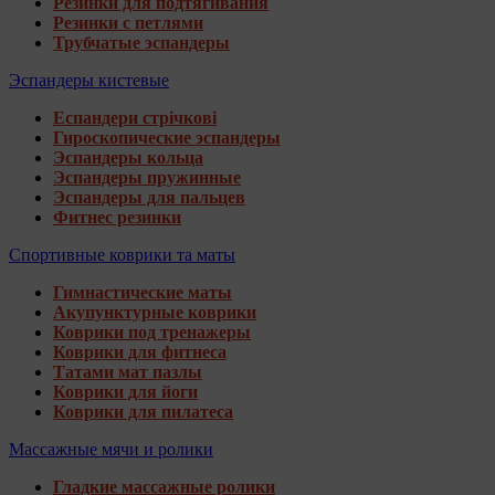
Резинки для подтягивания
Резинки с петлями
Трубчатые эспандеры
Эспандеры кистевые
Еспандери стрічкові
Гироскопические эспандеры
Эспандеры кольца
Эспандеры пружинные
Эспандеры для пальцев
Фитнес резинки
Спортивные коврики та маты
Гимнастические маты
Акупунктурные коврики
Коврики под тренажеры
Коврики для фитнеса
Татами мат пазлы
Коврики для йоги
Коврики для пилатеса
Массажные мячи и ролики
Гладкие массажные ролики