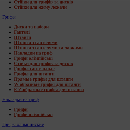
Стійки для грифів та дисків
Стійки для жиму лежачи
Грифы
Диски та набори
Гантелі
Штанги
Штанги з гантелями
Штанги з гантелями та лавками
Накладки на гриф
Грифи олімпійські
Стійки для грифів та дисків
Грифы гантельные
Грифы для штанги
Прямые грифы для штанги
W-образные грифы для штанги
E Z-образные грифы для штанги
Накладки на гриф
Грифи
Грифи олімпійські
Грифы олимпийские