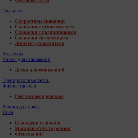
Фитболы 85 см
Скакалки
Скоростные скакалки
Скакалки с утяжелителем
Скакалки с подшипниками
Скакалки со счетчиком
Жилеты утяжелители
Хулахупы
Упоры для отжиманий
Доски для отжиманий
Тренировочные петли
Фитнес гантели
Гантели неопреновые
Ролики для пресса
Йога
Еспандери стрічкові
Масажні м'ячі та ролики
Фітнес м'ячі