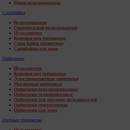
Мини велотренажеры
Спинбайки
Велотренажери
Горизонтальні велотренажери
Пульсометри
Коврики под тренажеры
Спин байки магнитные
Спинбайки для дома
Орбитреки
Пульсометри
Коврики под тренажеры
Электромагнитные орбитреки
Магнитные орбитреки
Орбитреки переднеприводные
Орбитреки заднеприводные
Орбитреки для высоких пользователей
Орбитреки генераторные
Орбитреки для дома
Гребные тренажеры
Пульсометри