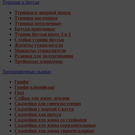
Турники и брусья
Турники в дверной проем
Турники настенные
Турники потолочные
Брусья напольные
Турник брусья пресс 3 в 1
Стойки турник брусья
Жилеты утяжелители
Манжеты утяжелители
Резинки для подтягивания
Трубчатые эспандеры
Тренировочные скамьи
Грифи
Грифи олімпійські
Гирі
Стійки для жиму лежачи
Скамейки для гиперэкстензии
Скамейки с партой Скотта
Скамейки для пресса
Скамейки для жима со стойками
Скамейки для жима горизонтальные
Скамейки для жима универсальные