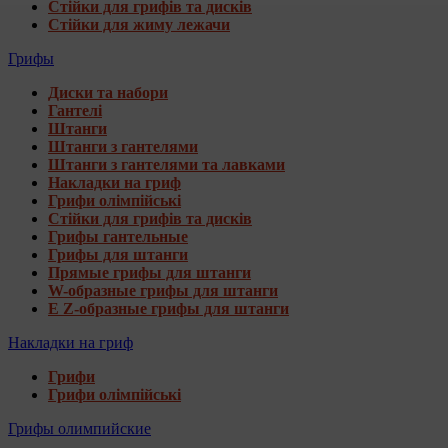
Стійки для грифів та дисків
Стійки для жиму лежачи
Грифы
Диски та набори
Гантелі
Штанги
Штанги з гантелями
Штанги з гантелями та лавками
Накладки на гриф
Грифи олімпійські
Стійки для грифів та дисків
Грифы гантельные
Грифы для штанги
Прямые грифы для штанги
W-образные грифы для штанги
E Z-образные грифы для штанги
Накладки на гриф
Грифи
Грифи олімпійські
Грифы олимпийские