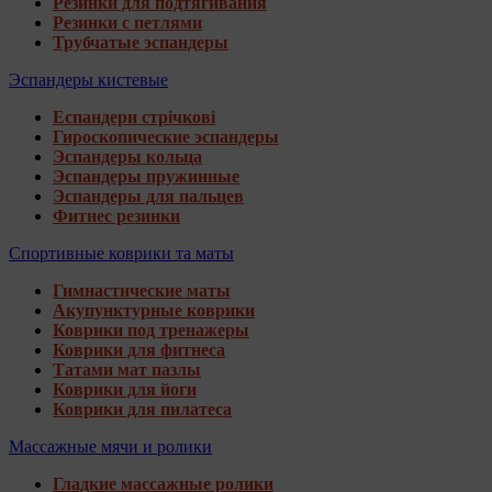
Резинки для подтягивания
Резинки с петлями
Трубчатые эспандеры
Эспандеры кистевые
Еспандери стрічкові
Гироскопические эспандеры
Эспандеры кольца
Эспандеры пружинные
Эспандеры для пальцев
Фитнес резинки
Спортивные коврики та маты
Гимнастические маты
Акупунктурные коврики
Коврики под тренажеры
Коврики для фитнеса
Татами мат пазлы
Коврики для йоги
Коврики для пилатеса
Массажные мячи и ролики
Гладкие массажные ролики