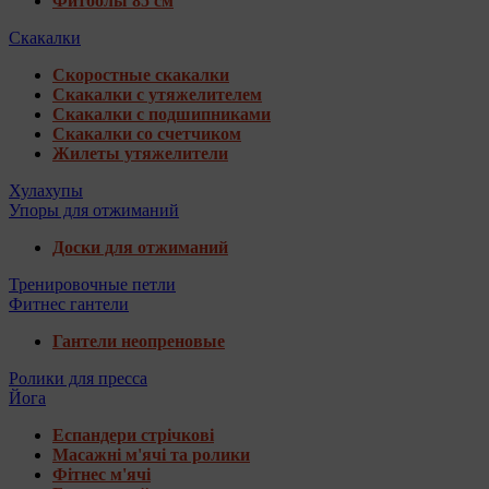
Фитболы 85 см
Скакалки
Скоростные скакалки
Скакалки с утяжелителем
Скакалки с подшипниками
Скакалки со счетчиком
Жилеты утяжелители
Хулахупы
Упоры для отжиманий
Доски для отжиманий
Тренировочные петли
Фитнес гантели
Гантели неопреновые
Ролики для пресса
Йога
Еспандери стрічкові
Масажні м'ячі та ролики
Фітнес м'ячі