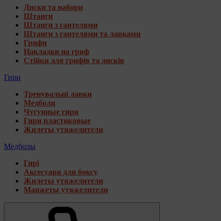
Диски та набори
Штанги
Штанги з гантелями
Штанги з гантелями та лавками
Грифи
Накладки на гриф
Стійки для грифів та дисків
Гири
Тренувальні лавки
Медболи
Чугунные гири
Гири пластиковые
Жилеты утяжелители
Медболы
Гирі
Аксесуари для боксу
Жилеты утяжелители
Манжеты утяжелители