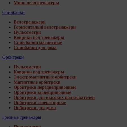
Мини велотренажеры
Спинбайки
Велотренажери
Горизонтальні велотренажери
Пульсометри
Коврики под тренажеры
Спин байки магнитные
Спинбайки для дома
Орбитреки
Пульсометри
Коврики под тренажеры
Электромагнитные орбитреки
Магнитные орбитреки
Орбитреки переднеприводные
Орбитреки заднеприводные
Орбитреки для высоких пользователей
Орбитреки генераторные
Орбитреки для дома
Гребные тренажеры
Пульсометри