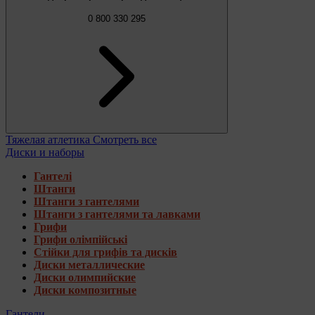
0 800 330 295
Тяжелая атлетика
Смотреть все
Диски и наборы
Гантелі
Штанги
Штанги з гантелями
Штанги з гантелями та лавками
Грифи
Грифи олімпійські
Стійки для грифів та дисків
Диски металлические
Диски олимпийские
Диски композитные
Гантели