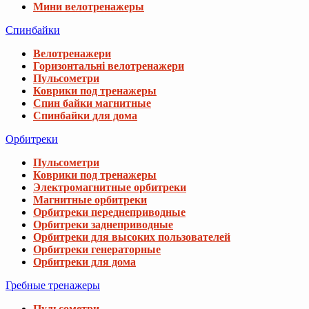
Мини велотренажеры
Спинбайки
Велотренажери
Горизонтальні велотренажери
Пульсометри
Коврики под тренажеры
Спин байки магнитные
Спинбайки для дома
Орбитреки
Пульсометри
Коврики под тренажеры
Электромагнитные орбитреки
Магнитные орбитреки
Орбитреки переднеприводные
Орбитреки заднеприводные
Орбитреки для высоких пользователей
Орбитреки генераторные
Орбитреки для дома
Гребные тренажеры
Пульсометри