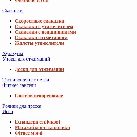
Фитболы 85 см
Скакалки
Скоростные скакалки
Скакалки с утяжелителем
Скакалки с подшипниками
Скакалки со счетчиком
Жилеты утяжелители
Хулахупы
Упоры для отжиманий
Доски для отжиманий
Тренировочные петли
Фитнес гантели
Гантели неопреновые
Ролики для пресса
Йога
Еспандери стрічкові
Масажні м'ячі та ролики
Фітнес м'ячі