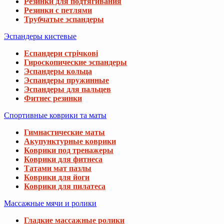
Резинки для подтягивания
Резинки с петлями
Трубчатые эспандеры
Эспандеры кистевые
Еспандери стрічкові
Гироскопические эспандеры
Эспандеры кольца
Эспандеры пружинные
Эспандеры для пальцев
Фитнес резинки
Спортивные коврики та маты
Гимнастические маты
Акупунктурные коврики
Коврики под тренажеры
Коврики для фитнеса
Татами мат пазлы
Коврики для йоги
Коврики для пилатеса
Массажные мячи и ролики
Гладкие массажные ролики