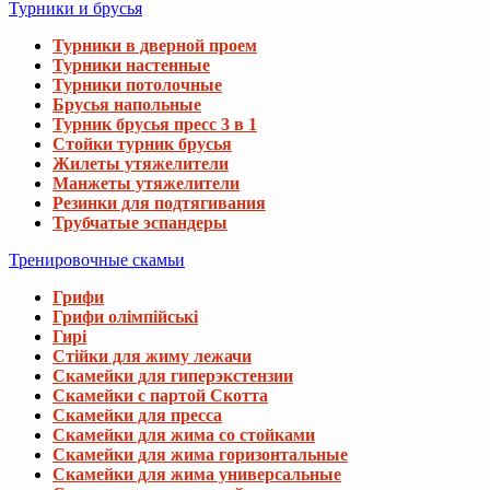
Турники и брусья
Турники в дверной проем
Турники настенные
Турники потолочные
Брусья напольные
Турник брусья пресс 3 в 1
Стойки турник брусья
Жилеты утяжелители
Манжеты утяжелители
Резинки для подтягивания
Трубчатые эспандеры
Тренировочные скамьи
Грифи
Грифи олімпійські
Гирі
Стійки для жиму лежачи
Скамейки для гиперэкстензии
Скамейки с партой Скотта
Скамейки для пресса
Скамейки для жима со стойками
Скамейки для жима горизонтальные
Скамейки для жима универсальные