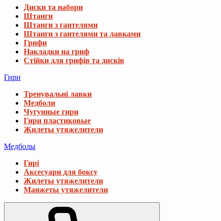
Диски та набори
Штанги
Штанги з гантелями
Штанги з гантелями та лавками
Грифи
Накладки на гриф
Стійки для грифів та дисків
Гири
Тренувальні лавки
Медболи
Чугунные гири
Гири пластиковые
Жилеты утяжелители
Медболы
Гирі
Аксесуари для боксу
Жилеты утяжелители
Манжеты утяжелители