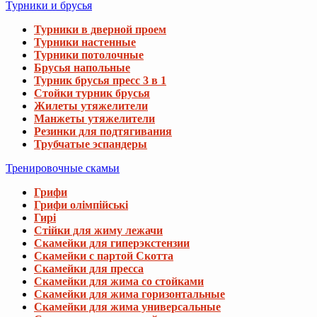
Турники и брусья
Турники в дверной проем
Турники настенные
Турники потолочные
Брусья напольные
Турник брусья пресс 3 в 1
Стойки турник брусья
Жилеты утяжелители
Манжеты утяжелители
Резинки для подтягивания
Трубчатые эспандеры
Тренировочные скамьи
Грифи
Грифи олімпійські
Гирі
Стійки для жиму лежачи
Скамейки для гиперэкстензии
Скамейки с партой Скотта
Скамейки для пресса
Скамейки для жима со стойками
Скамейки для жима горизонтальные
Скамейки для жима универсальные