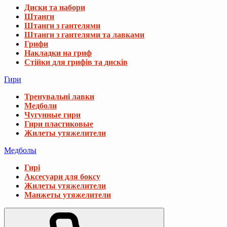
Диски та набори
Штанги
Штанги з гантелями
Штанги з гантелями та лавками
Грифи
Накладки на гриф
Стійки для грифів та дисків
Гири
Тренувальні лавки
Медболи
Чугунные гири
Гири пластиковые
Жилеты утяжелители
Медболы
Гирі
Аксесуари для боксу
Жилеты утяжелители
Манжеты утяжелители