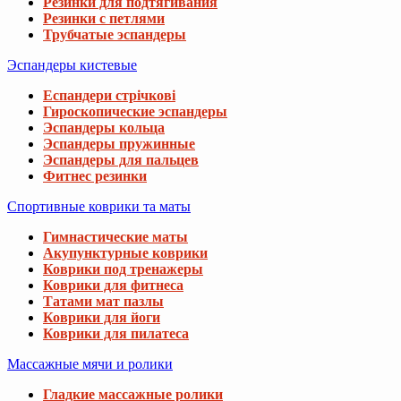
Резинки для подтягивания
Резинки с петлями
Трубчатые эспандеры
Эспандеры кистевые
Еспандери стрічкові
Гироскопические эспандеры
Эспандеры кольца
Эспандеры пружинные
Эспандеры для пальцев
Фитнес резинки
Спортивные коврики та маты
Гимнастические маты
Акупунктурные коврики
Коврики под тренажеры
Коврики для фитнеса
Татами мат пазлы
Коврики для йоги
Коврики для пилатеса
Массажные мячи и ролики
Гладкие массажные ролики