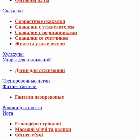
Фитболы 85 см
Скакалки
Скоростные скакалки
Скакалки с утяжелителем
Скакалки с подшипниками
Скакалки со счетчиком
Жилеты утяжелители
Хулахупы
Упоры для отжиманий
Доски для отжиманий
Тренировочные петли
Фитнес гантели
Гантели неопреновые
Ролики для пресса
Йога
Еспандери стрічкові
Масажні м'ячі та ролики
Фітнес м'ячі