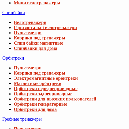
Мини велотренажеры
Спинбайки
Велотренажери
Горизонтальні велотренажери
Пульсометри
Коврики под тренажеры
Спин байки магнитные
Спинбайки для дома
Орбитреки
Пульсометри
Коврики под тренажеры
Электромагнитные орбитреки
Магнитные орбитреки
Орбитреки переднеприводные
Орбитреки заднеприводные
Орбитреки для высоких пользователей
Орбитреки генераторные
Орбитреки для дома
Гребные тренажеры
Пульсометри