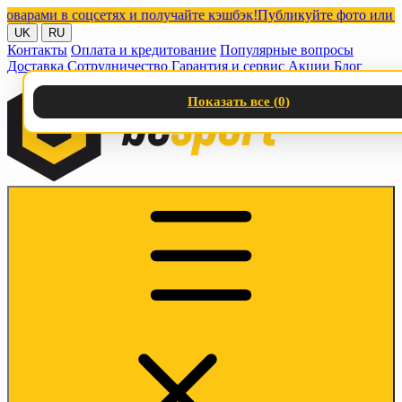
ами в соцсетях и получайте кэшбэк!
Публикуйте фото или видео 
UK
RU
Контакты
Оплата и кредитование
Популярные вопросы
Доставка
Сотрудничество
Гарантия и сервис
Акции
Блог
Показать все (
0
)