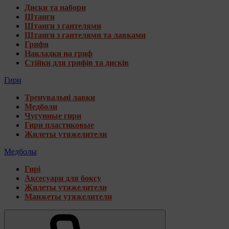
Диски та набори
Штанги
Штанги з гантелями
Штанги з гантелями та лавками
Грифи
Накладки на гриф
Стійки для грифів та дисків
Гири
Тренувальні лавки
Медболи
Чугунные гири
Гири пластиковые
Жилеты утяжелители
Медболы
Гирі
Аксесуари для боксу
Жилеты утяжелители
Манжеты утяжелители