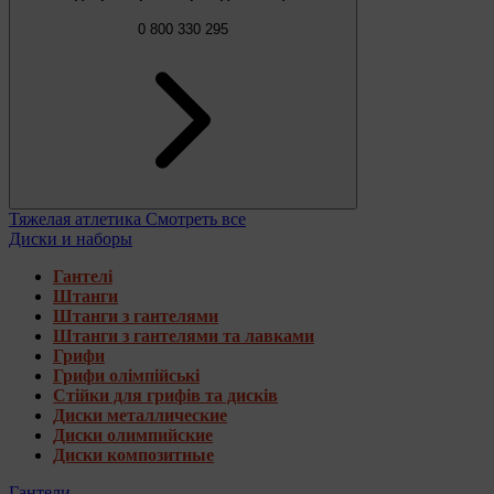
0 800 330 295
Тяжелая атлетика
Смотреть все
Диски и наборы
Гантелі
Штанги
Штанги з гантелями
Штанги з гантелями та лавками
Грифи
Грифи олімпійські
Стійки для грифів та дисків
Диски металлические
Диски олимпийские
Диски композитные
Гантели