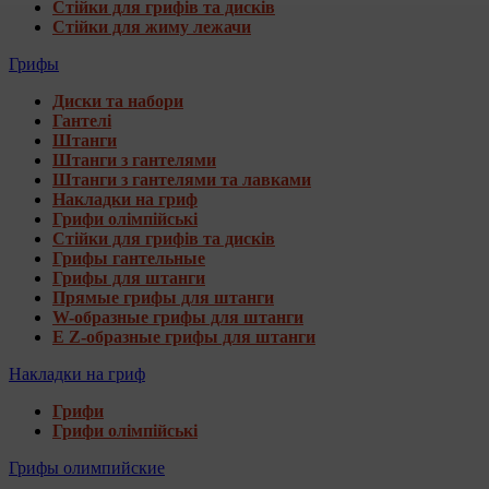
Стійки для грифів та дисків
Стійки для жиму лежачи
Грифы
Диски та набори
Гантелі
Штанги
Штанги з гантелями
Штанги з гантелями та лавками
Накладки на гриф
Грифи олімпійські
Стійки для грифів та дисків
Грифы гантельные
Грифы для штанги
Прямые грифы для штанги
W-образные грифы для штанги
E Z-образные грифы для штанги
Накладки на гриф
Грифи
Грифи олімпійські
Грифы олимпийские