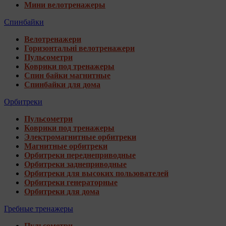
Мини велотренажеры
Спинбайки
Велотренажери
Горизонтальні велотренажери
Пульсометри
Коврики под тренажеры
Спин байки магнитные
Спинбайки для дома
Орбитреки
Пульсометри
Коврики под тренажеры
Электромагнитные орбитреки
Магнитные орбитреки
Орбитреки переднеприводные
Орбитреки заднеприводные
Орбитреки для высоких пользователей
Орбитреки генераторные
Орбитреки для дома
Гребные тренажеры
Пульсометри