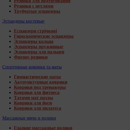
Резинки для подтягивания
Резинки с петлями
Трубчатые эспандеры
Эспандеры кистевые
Еспандери стрічкові
Гироскопические эспандеры
Эспандеры кольца
Эспандеры пружинные
Эспандеры для пальцев
Фитнес резинки
Спортивные коврики та маты
Гимнастические маты
Акупунктурные коврики
Коврики под тренажеры
Коврики для фитнеса
Татами мат пазлы
Коврики для йоги
Коврики для пилатеса
Массажные мячи и ролики
Гладкие массажные ролики