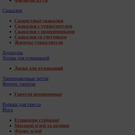
Фитболы 85 см
Скакалки
Скоростные скакалки
Скакалки с утяжелителем
Скакалки с подшипниками
Скакалки со счетчиком
Жилеты утяжелители
Хулахупы
Упоры для отжиманий
Доски для отжиманий
Тренировочные петли
Фитнес гантели
Гантели неопреновые
Ролики для пресса
Йога
Еспандери стрічкові
Масажні м'ячі та ролики
Фітнес м'ячі