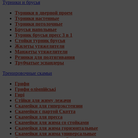
Турники и брусья
Турники в дверной проем
Турники настенные
Турники потолочные
Брусья напольные
Турник брусья пресс 3 в 1
Стойки турник брусья
Жилеты утяжелители
Манжеты утяжелители
Резинки для подтягивания
Трубчатые эспандеры
Тренировочные скамьи
Грифи
Грифи олімпійські
Гирі
Стійки для жиму лежачи
Скамейки для гиперэкстензии
Скамейки с партой Скотта
Скамейки для пресса
Скамейки для жима со стойками
Скамейки для жима горизонтальные
Скамейки для жима универсальные