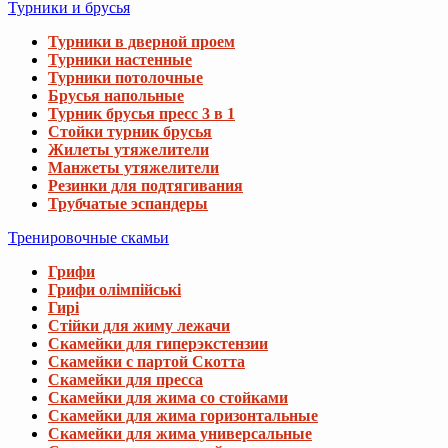
Турники и брусья
Турники в дверной проем
Турники настенные
Турники потолочные
Брусья напольные
Турник брусья пресс 3 в 1
Стойки турник брусья
Жилеты утяжелители
Манжеты утяжелители
Резинки для подтягивания
Трубчатые эспандеры
Тренировочные скамьи
Грифи
Грифи олімпійські
Гирі
Стійки для жиму лежачи
Скамейки для гиперэкстензии
Скамейки с партой Скотта
Скамейки для пресса
Скамейки для жима со стойками
Скамейки для жима горизонтальные
Скамейки для жима универсальные