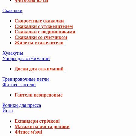
Фитболы 85 см
Скакалки
Скоростные скакалки
Скакалки с утяжелителем
Скакалки с подшипниками
Скакалки со счетчиком
Жилеты утяжелители
Хулахупы
Упоры для отжиманий
Доски для отжиманий
Тренировочные петли
Фитнес гантели
Гантели неопреновые
Ролики для пресса
Йога
Еспандери стрічкові
Масажні м'ячі та ролики
Фітнес м'ячі