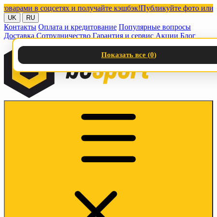
ами в соцсетях и получайте кэшбэк!
Публикуйте фото или видео
UK
RU
Контакты
Оплата и кредитование
Популярные вопросы
Доставка
Сотрудничество
Гарантия и сервис
Акции
Блог
Показать все (
0
)