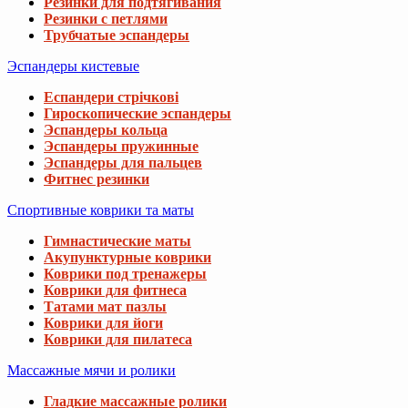
Резинки для подтягивания
Резинки с петлями
Трубчатые эспандеры
Эспандеры кистевые
Еспандери стрічкові
Гироскопические эспандеры
Эспандеры кольца
Эспандеры пружинные
Эспандеры для пальцев
Фитнес резинки
Спортивные коврики та маты
Гимнастические маты
Акупунктурные коврики
Коврики под тренажеры
Коврики для фитнеса
Татами мат пазлы
Коврики для йоги
Коврики для пилатеса
Массажные мячи и ролики
Гладкие массажные ролики