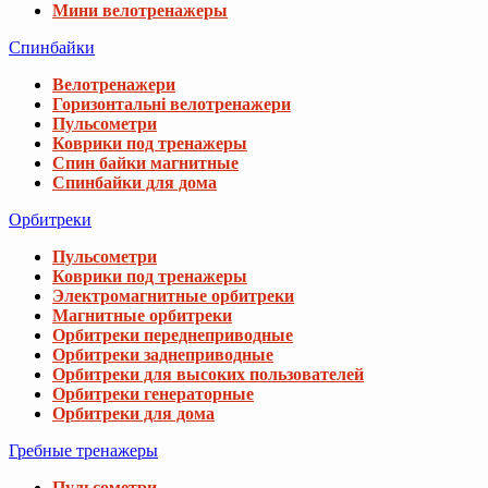
Мини велотренажеры
Спинбайки
Велотренажери
Горизонтальні велотренажери
Пульсометри
Коврики под тренажеры
Спин байки магнитные
Спинбайки для дома
Орбитреки
Пульсометри
Коврики под тренажеры
Электромагнитные орбитреки
Магнитные орбитреки
Орбитреки переднеприводные
Орбитреки заднеприводные
Орбитреки для высоких пользователей
Орбитреки генераторные
Орбитреки для дома
Гребные тренажеры
Пульсометри