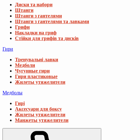
Диски та набори
Штанги
Штанги з гантелями
Штанги з гантелями та лавками
Грифи
Накладки на гриф
Стійки для грифів та дисків
Гири
Тренувальні лавки
Медболи
Чугунные гири
Гири пластиковые
Жилеты утяжелители
Медболы
Гирі
Аксесуари для боксу
Жилеты утяжелители
Манжеты утяжелители