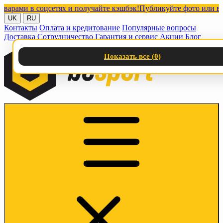
ми в соцсетях и получайте кэшбэк!
Публикуйте фото или видео с
UK
RU
Контакты
Оплата и кредитование
Популярные вопросы
Доставка
Сотрудничество
Гарантия и сервис
Акции
Блог
Показать все (
0
)