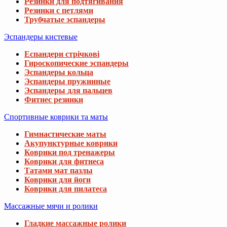
Резинки для подтягивания
Резинки с петлями
Трубчатые эспандеры
Эспандеры кистевые
Еспандери стрічкові
Гироскопические эспандеры
Эспандеры кольца
Эспандеры пружинные
Эспандеры для пальцев
Фитнес резинки
Спортивные коврики та маты
Гимнастические маты
Акупунктурные коврики
Коврики под тренажеры
Коврики для фитнеса
Татами мат пазлы
Коврики для йоги
Коврики для пилатеса
Массажные мячи и ролики
Гладкие массажные ролики