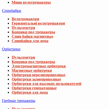
Мини велотренажеры
Спинбайки
Велотренажери
Горизонтальні велотренажери
Пульсометри
Коврики под тренажеры
Спин байки магнитные
Спинбайки для дома
Орбитреки
Пульсометри
Коврики под тренажеры
Электромагнитные орбитреки
Магнитные орбитреки
Орбитреки переднеприводные
Орбитреки заднеприводные
Орбитреки для высоких пользователей
Орбитреки генераторные
Орбитреки для дома
Гребные тренажеры
Пульсометри