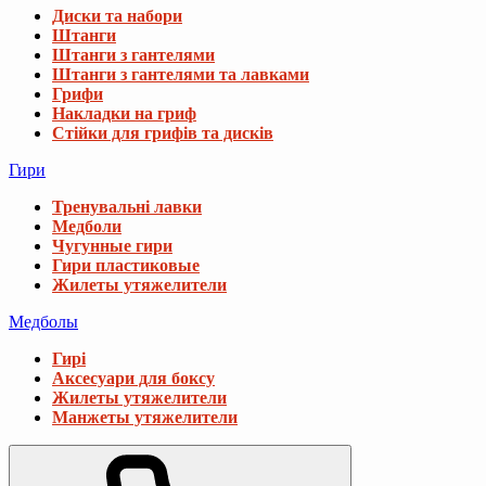
Диски та набори
Штанги
Штанги з гантелями
Штанги з гантелями та лавками
Грифи
Накладки на гриф
Стійки для грифів та дисків
Гири
Тренувальні лавки
Медболи
Чугунные гири
Гири пластиковые
Жилеты утяжелители
Медболы
Гирі
Аксесуари для боксу
Жилеты утяжелители
Манжеты утяжелители