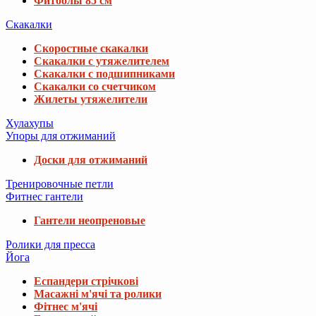
Фитболы 85 см
Скакалки
Скоростные скакалки
Скакалки с утяжелителем
Скакалки с подшипниками
Скакалки со счетчиком
Жилеты утяжелители
Хулахупы
Упоры для отжиманий
Доски для отжиманий
Тренировочные петли
Фитнес гантели
Гантели неопреновые
Ролики для пресса
Йога
Еспандери стрічкові
Масажні м'ячі та ролики
Фітнес м'ячі