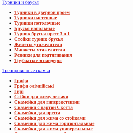
Турники и брусья
Турники в дверной проем
Турники настенные
Турники потолочные
Брусья напольные
Турник брусья пресс 3 в 1
Стойки турник брусья
Жилеты утяжелители
Манжеты утяжелители
Резинки для подтягивания
Трубчатые эспандеры
Тренировочные скамьи
Грифи
Грифи олімпійські
Гирі
Стійки для жиму лежачи
Скамейки для гиперэкстензии
Скамейки с партой Скотта
Скамейки для пресса
Скамейки для жима со стойками
Скамейки для жима горизонтальные
Скамейки для жима универсальные