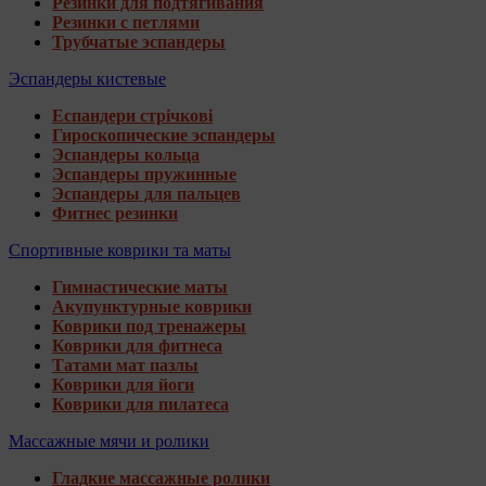
Резинки для подтягивания
Резинки с петлями
Трубчатые эспандеры
Эспандеры кистевые
Еспандери стрічкові
Гироскопические эспандеры
Эспандеры кольца
Эспандеры пружинные
Эспандеры для пальцев
Фитнес резинки
Спортивные коврики та маты
Гимнастические маты
Акупунктурные коврики
Коврики под тренажеры
Коврики для фитнеса
Татами мат пазлы
Коврики для йоги
Коврики для пилатеса
Массажные мячи и ролики
Гладкие массажные ролики