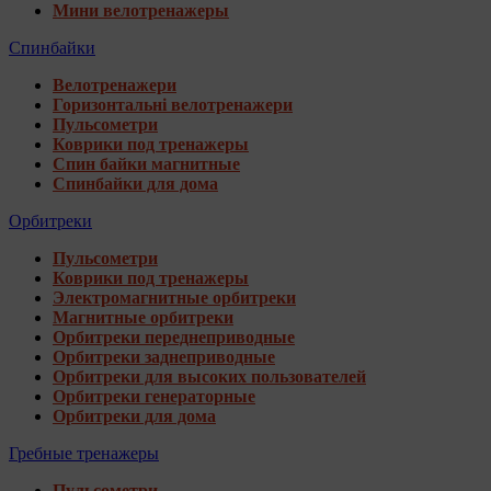
Мини велотренажеры
Спинбайки
Велотренажери
Горизонтальні велотренажери
Пульсометри
Коврики под тренажеры
Спин байки магнитные
Спинбайки для дома
Орбитреки
Пульсометри
Коврики под тренажеры
Электромагнитные орбитреки
Магнитные орбитреки
Орбитреки переднеприводные
Орбитреки заднеприводные
Орбитреки для высоких пользователей
Орбитреки генераторные
Орбитреки для дома
Гребные тренажеры
Пульсометри