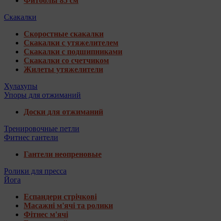
Фитболы 85 см
Скакалки
Скоростные скакалки
Скакалки с утяжелителем
Скакалки с подшипниками
Скакалки со счетчиком
Жилеты утяжелители
Хулахупы
Упоры для отжиманий
Доски для отжиманий
Тренировочные петли
Фитнес гантели
Гантели неопреновые
Ролики для пресса
Йога
Еспандери стрічкові
Масажні м'ячі та ролики
Фітнес м'ячі