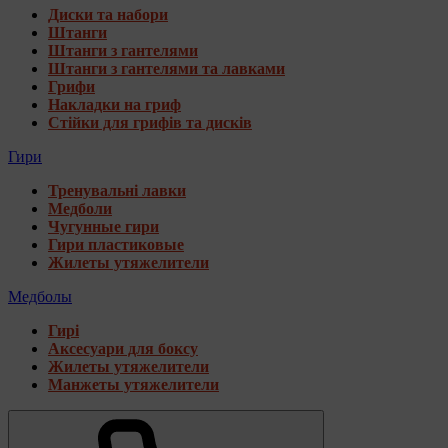
Диски та набори
Штанги
Штанги з гантелями
Штанги з гантелями та лавками
Грифи
Накладки на гриф
Стійки для грифів та дисків
Гири
Тренувальні лавки
Медболи
Чугунные гири
Гири пластиковые
Жилеты утяжелители
Медболы
Гирі
Аксесуари для боксу
Жилеты утяжелители
Манжеты утяжелители