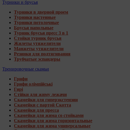
Турники и брусья
Турники в дверной проем
Турники настенные
Турники потолочные
Брусья напольные
Турник брусья пресс 3 в 1
Стойки турник брусья
Жилеты утяжелители
Манжеты утяжелители
Резинки для подтягивания
Трубчатые эспандеры
Тренировочные скамьи
Грифи
Грифи олімпійські
Гирі
Стійки для жиму лежачи
Скамейки для гиперэкстензии
Скамейки с партой Скотта
Скамейки для пресса
Скамейки для жима со стойками
Скамейки для жима горизонтальные
Скамейки для жима универсальные