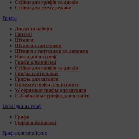
Стійки для грифів та дисків
Стійки для жиму лежачи
Грифы
Диски та набори
Гантелі
Штанги
Штанги з гантелями
Штанги з гантелями та лавками
Накладки на гриф
Грифи олімпійські
Стійки для грифів та дисків
Грифы гантельные
Грифы для штанги
Прямые грифы для штанги
W-образные грифы для штанги
E Z-образные грифы для штанги
Накладки на гриф
Грифи
Грифи олімпійські
Грифы олимпийские