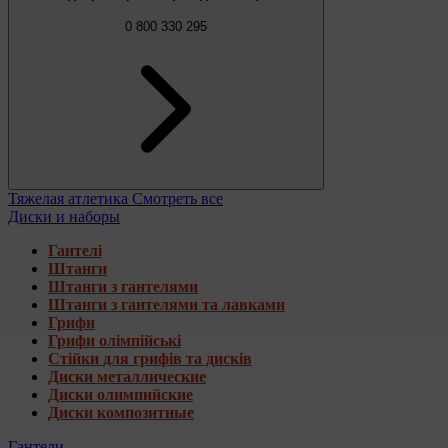
0 800 330 295
Тяжелая атлетика
Смотреть все
Диски и наборы
Гантелі
Штанги
Штанги з гантелями
Штанги з гантелями та лавками
Грифи
Грифи олімпійські
Стійки для грифів та дисків
Диски металлические
Диски олимпийские
Диски композитные
Гантели