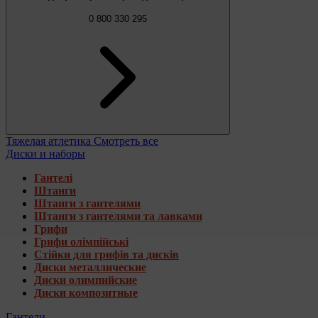
0 800 330 295
Тяжелая атлетика
Смотреть все
Диски и наборы
Гантелі
Штанги
Штанги з гантелями
Штанги з гантелями та лавками
Грифи
Грифи олімпійські
Стійки для грифів та дисків
Диски металлические
Диски олимпийские
Диски композитные
Гантели