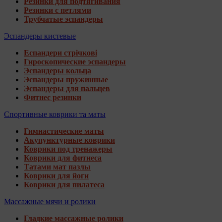
Резинки для подтягивания
Резинки с петлями
Трубчатые эспандеры
Эспандеры кистевые
Еспандери стрічкові
Гироскопические эспандеры
Эспандеры кольца
Эспандеры пружинные
Эспандеры для пальцев
Фитнес резинки
Спортивные коврики та маты
Гимнастические маты
Акупунктурные коврики
Коврики под тренажеры
Коврики для фитнеса
Татами мат пазлы
Коврики для йоги
Коврики для пилатеса
Массажные мячи и ролики
Гладкие массажные ролики