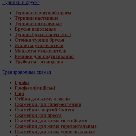
Турники и брусья
Турники в дверной проем
Турники настенные
Турники потолочные
Брусья напольные
Турник брусья пресс 3 в 1
Стойки турник брусья
Жилеты утяжелители
Манжеты утяжелители
Резинки для подтягивания
Трубчатые эспандеры
Тренировочные скамьи
Грифи
Грифи олімпійські
Гирі
Стійки для жиму лежачи
Скамейки для гиперэкстензии
Скамейки с партой Скотта
Скамейки для пресса
Скамейки для жима со стойками
Скамейки для жима горизонтальные
Скамейки для жима универсальные