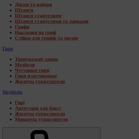
Диски та набори
Штанги
Штанги з гантелями
Штанги з гантелями та лавками
Грифи
Накладки на гриф
Стійки для грифів та дисків
Гири
Тренувальні лавки
Медболи
Чугунные гири
Гири пластиковые
Жилеты утяжелители
Медболы
Гирі
Аксесуари для боксу
Жилеты утяжелители
Манжеты утяжелители