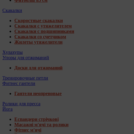
Фитболы 85 см
Скакалки
Скоростные скакалки
Скакалки с утяжелителем
Скакалки с подшипниками
Скакалки со счетчиком
Жилеты утяжелители
Хулахупы
Упоры для отжиманий
Доски для отжиманий
Тренировочные петли
Фитнес гантели
Гантели неопреновые
Ролики для пресса
Йога
Еспандери стрічкові
Масажні м'ячі та ролики
Фітнес м'ячі