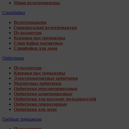
Мини велотренажеры
Спинбайки
Велотренажери
Горизонтальні велотренажери
Пульсометри
Коврики под тренажеры
Спин байки магнитные
Спинбайки для дома
Орбитреки
Пульсометри
Коврики под тренажеры
Электромагнитные орбитреки
Магнитные орбитреки
Орбитреки переднеприводные
Орбитреки заднеприводные
Орбитреки для высоких пользователей
Орбитреки генераторные
Орбитреки для дома
Гребные тренажеры
Пульсометри