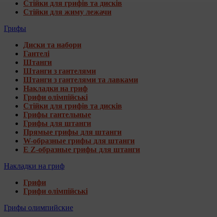
Стійки для грифів та дисків
Стійки для жиму лежачи
Грифы
Диски та набори
Гантелі
Штанги
Штанги з гантелями
Штанги з гантелями та лавками
Накладки на гриф
Грифи олімпійські
Стійки для грифів та дисків
Грифы гантельные
Грифы для штанги
Прямые грифы для штанги
W-образные грифы для штанги
E Z-образные грифы для штанги
Накладки на гриф
Грифи
Грифи олімпійські
Грифы олимпийские