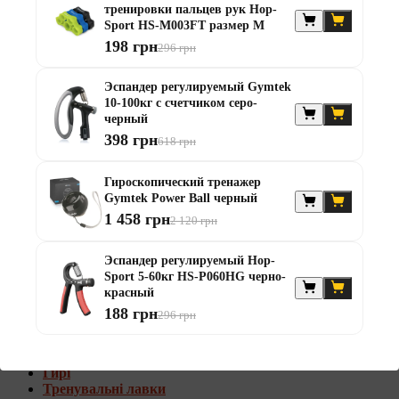
тренировки пальцев рук Hop-
Штанги с w-образным грифом
Sport HS-M003FT размер M
Жилеты утяжелители
198 грн
296 грн
Штанги с гантелями
Диски та набори
Эспандер регулируемый Gymtek
Гантелі
10-100кг с счетчиком серо-
Штанги
черный
Штанги з гантелями та лавками
398 грн
618 грн
Грифи
Грифи олімпійські
Гироскопический тренажер
Тренувальні лавки
Gymtek Power Ball черный
Стійки для грифів та дисків
Стійки для жиму лежачи
1 458 грн
2 120 грн
Штанги с гантелями и лавками
Эспандер регулируемый Hop-
Диски та набори
Sport 5-60кг HS-P060HG черно-
Гантелі
красный
Штанги
188 грн
296 грн
Штанги з гантелями
Грифи
Грифи олімпійські
Гирі
Тренувальні лавки