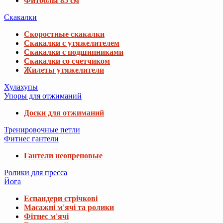
Фитболы 85 см
Скакалки
Скоростные скакалки
Скакалки с утяжелителем
Скакалки с подшипниками
Скакалки со счетчиком
Жилеты утяжелители
Хулахупы
Упоры для отжиманий
Доски для отжиманий
Тренировочные петли
Фитнес гантели
Гантели неопреновые
Ролики для пресса
Йога
Еспандери стрічкові
Масажні м'ячі та ролики
Фітнес м'ячі