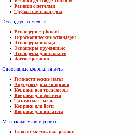
Резинки для подтягивания
Резинки с петлями
Трубчатые эспандеры
Эспандеры кистевые
Еспандери стрічкові
Гироскопические эспандеры
Эспандеры кольца
Эспандеры пружинные
Эспандеры для пальцев
Фитнес резинки
Спортивные коврики та маты
Гимнастические маты
Акупунктурные коврики
Коврики под тренажеры
Коврики для фитнеса
Татами мат пазлы
Коврики для йоги
Коврики для пилатеса
Массажные мячи и ролики
Гладкие массажные ролики