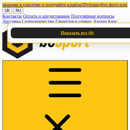
ами в соцсетях и получайте кэшбэк!
Публикуйте фото или видео 
UK
RU
Контакты
Оплата и кредитование
Популярные вопросы
Доставка
Сотрудничество
Гарантия и сервис
Акции
Блог
Показать все (
0
)