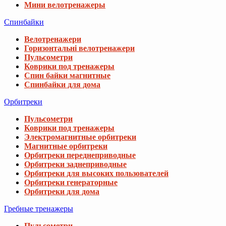
Мини велотренажеры
Спинбайки
Велотренажери
Горизонтальні велотренажери
Пульсометри
Коврики под тренажеры
Спин байки магнитные
Спинбайки для дома
Орбитреки
Пульсометри
Коврики под тренажеры
Электромагнитные орбитреки
Магнитные орбитреки
Орбитреки переднеприводные
Орбитреки заднеприводные
Орбитреки для высоких пользователей
Орбитреки генераторные
Орбитреки для дома
Гребные тренажеры
Пульсометри