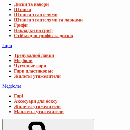
Диски та набори
Штанги
Штанги з гантелями
Штанги з гантелями та лавками
Грифи
Накладки на гриф
Стійки для грифів та дисків
Гири
Тренувальні лавки
Медболи
Чугунные гири
Гири пластиковые
Жилеты утяжелители
Медболы
Гирі
Аксесуари для боксу
Жилеты утяжелители
Манжеты утяжелители