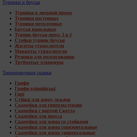
Турники и брусья
Турники в дверной проем
Турники настенные
Турники потолочные
Брусья напольные
Турник брусья пресс 3 в 1
Стойки турник брусья
Жилеты утяжелители
Манжеты утяжелители
Резинки для подтягивания
Трубчатые эспандеры
Тренировочные скамьи
Грифи
Грифи олімпійські
Гирі
Стійки для жиму лежачи
Скамейки для гиперэкстензии
Скамейки с партой Скотта
Скамейки для пресса
Скамейки для жима со стойками
Скамейки для жима горизонтальные
Скамейки для жима универсальные