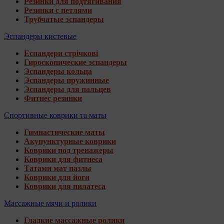
Резинки для подтягивания
Резинки с петлями
Трубчатые эспандеры
Эспандеры кистевые
Еспандери стрічкові
Гироскопические эспандеры
Эспандеры кольца
Эспандеры пружинные
Эспандеры для пальцев
Фитнес резинки
Спортивные коврики та маты
Гимнастические маты
Акупунктурные коврики
Коврики под тренажеры
Коврики для фитнеса
Татами мат пазлы
Коврики для йоги
Коврики для пилатеса
Массажные мячи и ролики
Гладкие массажные ролики