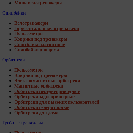
Мини велотренажеры
Спинбайки
Велотренажери
Горизонтальні велотренажери
Пульсометри
Коврики под тренажеры
Спин байки магнитные
Спинбайки для дома
Орбитреки
Пульсометри
Коврики под тренажеры
Электромагнитные орбитреки
Магнитные орбитреки
Орбитреки переднеприводные
Орбитреки заднеприводные
Орбитреки для высоких пользователей
Орбитреки генераторные
Орбитреки для дома
Гребные тренажеры
Пульсометри