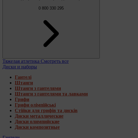
0 800 330 295
Тяжелая атлетика
Смотреть все
Диски и наборы
Гантелі
Штанги
Штанги з гантелями
Штанги з гантелями та лавками
Грифи
Грифи олімпійські
Стійки для грифів та дисків
Диски металлические
Диски олимпийские
Диски композитные
Гантели