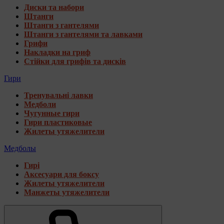
Диски та набори
Штанги
Штанги з гантелями
Штанги з гантелями та лавками
Грифи
Накладки на гриф
Стійки для грифів та дисків
Гири
Тренувальні лавки
Медболи
Чугунные гири
Гири пластиковые
Жилеты утяжелители
Медболы
Гирі
Аксесуари для боксу
Жилеты утяжелители
Манжеты утяжелители