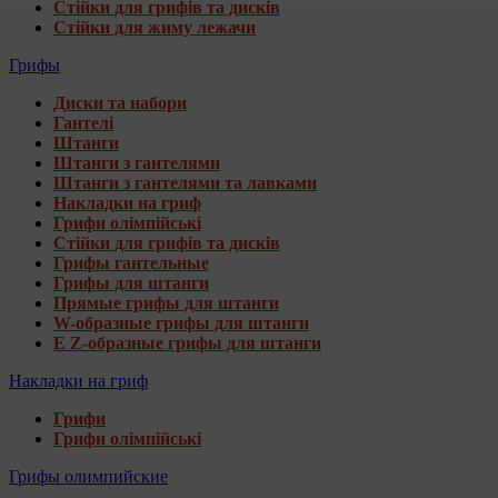
Стійки для грифів та дисків
Стійки для жиму лежачи
Грифы
Диски та набори
Гантелі
Штанги
Штанги з гантелями
Штанги з гантелями та лавками
Накладки на гриф
Грифи олімпійські
Стійки для грифів та дисків
Грифы гантельные
Грифы для штанги
Прямые грифы для штанги
W-образные грифы для штанги
E Z-образные грифы для штанги
Накладки на гриф
Грифи
Грифи олімпійські
Грифы олимпийские