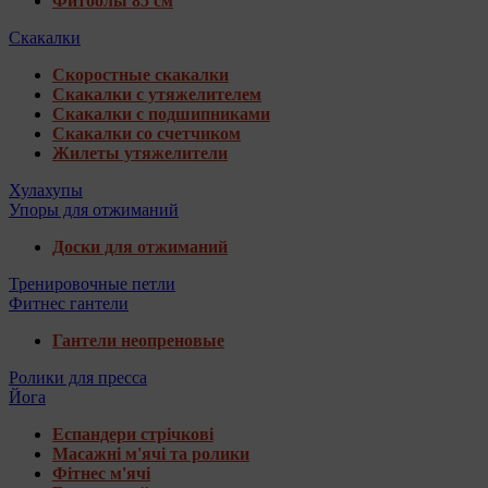
Фитболы 85 см
Скакалки
Скоростные скакалки
Скакалки с утяжелителем
Скакалки с подшипниками
Скакалки со счетчиком
Жилеты утяжелители
Хулахупы
Упоры для отжиманий
Доски для отжиманий
Тренировочные петли
Фитнес гантели
Гантели неопреновые
Ролики для пресса
Йога
Еспандери стрічкові
Масажні м'ячі та ролики
Фітнес м'ячі