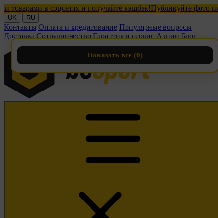
арами в соцсетях и получайте кэшбэк!
Публикуйте фото или вид
UK
RU
Контакты
Оплата и кредитование
Популярные вопросы
Доставка
Сотрудничество
Гарантия и сервис
Акции
Блог
Показать все (
0
)